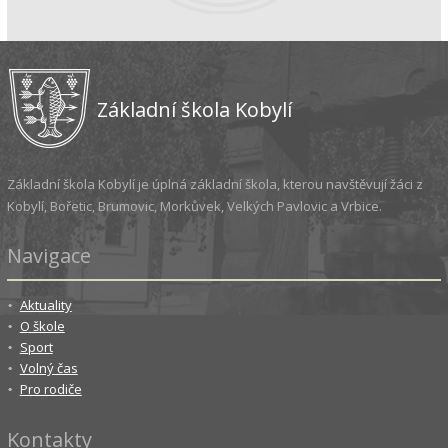
Základní škola Kobylí
Základní škola Kobylí je úplná základní škola, kterou navštěvují žáci z
Kobylí, Bořetic, Brumovic, Morkůvek, Velkých Pavlovic a Vrbice.
Navigace
Aktuality
O škole
Sport
Volný čas
Pro rodiče
Kontakty