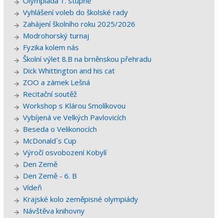
Olympiáda 1. stupně
Vyhlášení voleb do školské rady
Zahájení školního roku 2025/2026
Modrohorský turnaj
Fyzika kolem nás
Školní výlet 8.B na brněnskou přehradu
Dick Whittington and his cat
ZOO a zámek Lešná
Recitační soutěž
Workshop s Klárou Smolíkovou
Vybíjená ve Velkých Pavlovicích
Beseda o Velikonocích
McDonald´s Cup
Výročí osvobození Kobylí
Den Země
Den Země - 6. B
Vídeň
Krajské kolo zeměpisné olympiády
Návštěva knihovny