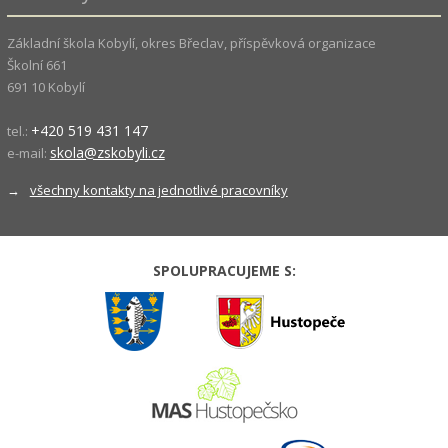
Základní škola Kobylí, okres Břeclav, příspěvková organizace
Školní 661
691 10 Kobylí
+420 519 431 147
tel.:
skola@zskobyli.cz
e-mail:
→
všechny kontakty na jednotlivé pracovníky
SPOLUPRACUJEME S: