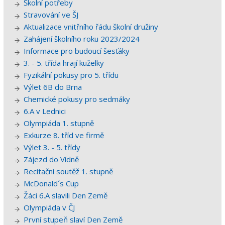
Školní potřeby
Stravování ve ŠJ
Aktualizace vnitřního řádu školní družiny
Zahájení školního roku 2023/2024
Informace pro budoucí šesťáky
3. - 5. třída hrají kuželky
Fyzikální pokusy pro 5. třídu
Výlet 6B do Brna
Chemické pokusy pro sedmáky
6.A v Lednici
Olympiáda 1. stupně
Exkurze 8. tříd ve firmě
Výlet 3. - 5. třídy
Zájezd do Vídně
Recitační soutěž 1. stupně
McDonald´s Cup
Žáci 6.A slavili Den Země
Olympiáda v ČJ
První stupeň slaví Den Země