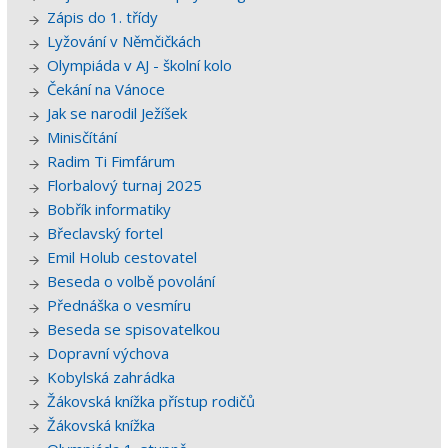
Zápis do 1. třídy
Lyžování v Němčičkách
Olympiáda v AJ - školní kolo
Čekání na Vánoce
Jak se narodil Ježíšek
Minisčítání
Radim Ti Fimfárum
Florbalový turnaj 2025
Bobřík informatiky
Břeclavský fortel
Emil Holub cestovatel
Beseda o volbě povolání
Přednáška o vesmíru
Beseda se spisovatelkou
Dopravní výchova
Kobylská zahrádka
Žákovská knížka přístup rodičů
Žákovská knížka