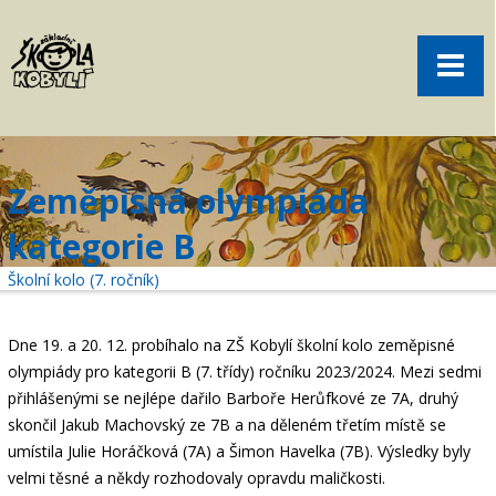
Pro rodiče
Menu
Aktuality
O škole
Sport
Zeměpisná olympiáda
Volný čas
kategorie B
Kontakt
Školní kolo (7. ročník)
Akce
žákovská knížka
Dne 19. a 20. 12. probíhalo na ZŠ Kobylí školní kolo zeměpisné
olympiády pro kategorii B (7. třídy) ročníku 2023/2024. Mezi sedmi
objednání obědů
přihlášenými se nejlépe dařilo Barboře Herůfkové ze 7A, druhý
skončil Jakub Machovský ze 7B a na děleném třetím místě se
umístila Julie Horáčková (7A) a Šimon Havelka (7B). Výsledky byly
velmi těsné a někdy rozhodovaly opravdu maličkosti.