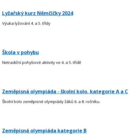
Lyžařský kurz Němčičky 2024
Výuka lyžování 4. a 5. třídy
Škola v pohybu
Netradiční pohybové aktivity ve 4. a 5. třídě
Zeměpisná olympiáda - školní kolo, kategorie A a C
Školní kolo zeměpisné olympiády žáků 6. a 8. ročníku.
Zeměpisná olympiáda kategorie B