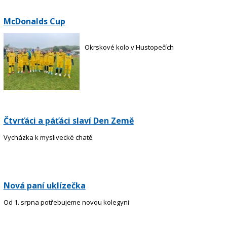
McDonalds Cup
Okrskové kolo v Hustopečích
Čtvrťáci a páťáci slaví Den Země
Vycházka k myslivecké chatě
Nová paní uklízečka
Od 1. srpna potřebujeme novou kolegyni