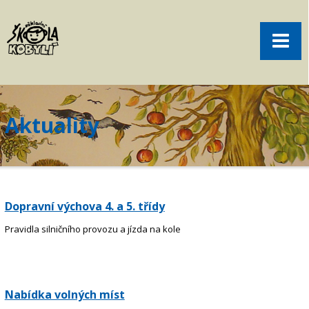
Pro rodiče
Menu
Aktuality
O škole
Sport
Aktuality
Volný čas
Kontakt
Akce
Dopravní výchova 4. a 5. třídy
žákovská knížka
Pravidla silničního provozu a jízda na kole
objednání obědů
Nabídka volných míst