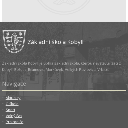
Základní škola Kobylí
Základní škola Kobylí je úplná základní škola, kterou navštěvují žáci z
Kobylí, Bořetic, Brumovic, Morkůvek, Velkých Pavlovic a Vrbice.
Navigace
Aktuality
O škole
Sport
Volný čas
Pro rodiče