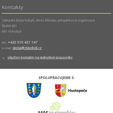
Kontakty
Základní škola Kobylí, okres Břeclav, příspěvková organizace
Školní 661
691 10 Kobylí
+420 519 431 147
tel.:
skola@zskobyli.cz
e-mail:
→
všechny kontakty na jednotlivé pracovníky
SPOLUPRACUJEME S: