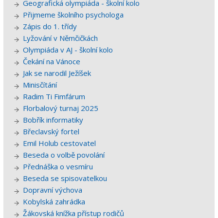
Geografická olympiáda - školní kolo
Přijmeme školního psychologa
Zápis do 1. třídy
Lyžování v Němčičkách
Olympiáda v AJ - školní kolo
Čekání na Vánoce
Jak se narodil Ježíšek
Minisčítání
Radim Ti Fimfárum
Florbalový turnaj 2025
Bobřík informatiky
Břeclavský fortel
Emil Holub cestovatel
Beseda o volbě povolání
Přednáška o vesmíru
Beseda se spisovatelkou
Dopravní výchova
Kobylská zahrádka
Žákovská knížka přístup rodičů