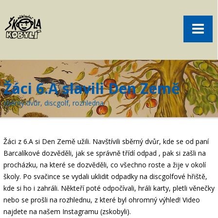
Pro rodiče
Menu
Aktuality
O škole
Sport
Žáci 6.A slavili Den Země
Volný čas
sběrný dvůr, discgolf, rozhledna
Kontakt
Akce
Žáci z 6.A si Den Země užili.
Navštívili sběrný dvůr, kde se od paní
žákovská knížka
Barcalíkové dozvěděli, jak se správně třídí odpad
, pak si zašli na
procházku, na které se dozvěděli, co všechno roste a žije v okolí
objednání obědů
školy
. Po svačince se vydali uklidit odpadky na discgolfové hřiště,
kde si ho i zahráli. Někteří poté odpočívali, hráli karty, pletli věnečky
nebo se prošli na rozhlednu, z které byl ohromný výhled!
Video
najdete na našem Instagramu (zskobyli).