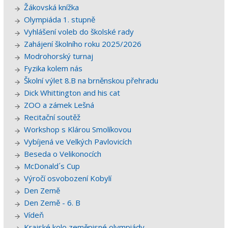
Žákovská knížka
Olympiáda 1. stupně
Vyhlášení voleb do školské rady
Zahájení školního roku 2025/2026
Modrohorský turnaj
Fyzika kolem nás
Školní výlet 8.B na brněnskou přehradu
Dick Whittington and his cat
ZOO a zámek Lešná
Recitační soutěž
Workshop s Klárou Smolíkovou
Vybíjená ve Velkých Pavlovicích
Beseda o Velikonocích
McDonald´s Cup
Výročí osvobození Kobylí
Den Země
Den Země - 6. B
Vídeň
Krajské kolo zeměpisné olympiády