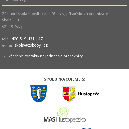
Základní škola Kobylí, okres Břeclav, příspěvková organizace
Školní 661
691 10 Kobylí
+420 519 431 147
tel.:
skola@zskobyli.cz
e-mail:
→
všechny kontakty na jednotlivé pracovníky
SPOLUPRACUJEME S: