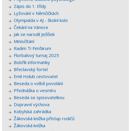
Zápis do 1. třídy
Lyžování v Němčičkách
Olympiáda v AJ - školní kolo
Čekání na Vánoce
Jak se narodil Ježíšek
Minisčítání
Radim Ti Fimfárum
Florbalový turnaj 2025
Bobřík informatiky
Břeclavský fortel
Emil Holub cestovatel
Beseda o volbě povolání
Přednáška o vesmíru
Beseda se spisovatelkou
Dopravní výchova
Kobylská zahrádka
Žákovská knížka přístup rodičů
Žákovská knížka