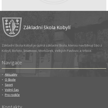
Základní škola Kobylí
Základní škola Kobylí je úplná základní škola, kterou navštěvují žáci z
Kobylí, Bořetic, Brumovic, Morkůvek, Velkých Pavlovic a Vrbice.
Navigace
Aktuality
O škole
Sport
Volný čas
Pro rodiče
Kontakty