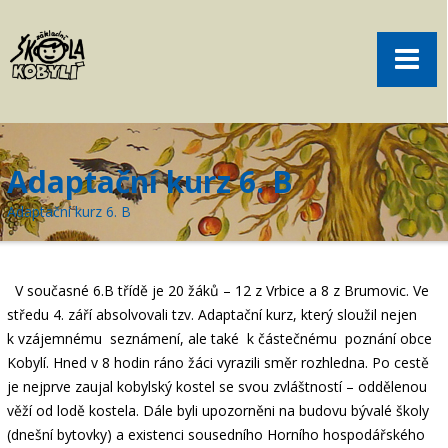
Pro rodiče
Menu
Aktuality
O škole
Sport
Adaptační kurz 6. B
Volný čas
Adaptační kurz 6. B
Kontakt
Akce
V současné 6.B třídě je 20 žáků – 12 z Vrbice a 8 z Brumovic. Ve
žákovská knížka
středu 4. září absolvovali tzv. Adaptační kurz, který sloužil nejen
k vzájemnému seznámení, ale také k částečnému poznání obce
objednání obědů
Kobylí. Hned v 8 hodin ráno žáci vyrazili směr rozhledna.
Po cestě
je nejprve zaujal kobylský kostel se svou zvláštností – oddělenou
věží od lodě kostela. Dále byli upozorněni na budovu bývalé školy
(dnešní bytovky) a existenci sousedního Horního hospodářského