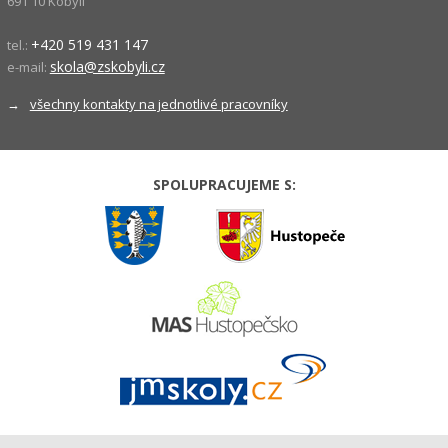
691 10 Kobylí
+420 519 431 147
tel.:
skola@zskobyli.cz
e-mail:
→
všechny kontakty na jednotlivé pracovníky
SPOLUPRACUJEME S: