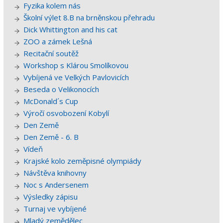
Fyzika kolem nás
Školní výlet 8.B na brněnskou přehradu
Dick Whittington and his cat
ZOO a zámek Lešná
Recitační soutěž
Workshop s Klárou Smolíkovou
Vybíjená ve Velkých Pavlovicích
Beseda o Velikonocích
McDonald´s Cup
Výročí osvobození Kobylí
Den Země
Den Země - 6. B
Vídeň
Krajské kolo zeměpisné olympiády
Návštěva knihovny
Noc s Andersenem
Výsledky zápisu
Turnaj ve vybíjené
Mladý zemědělec