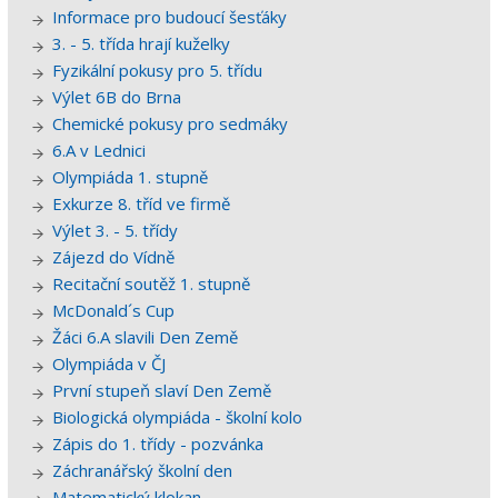
Informace pro budoucí šesťáky
3. - 5. třída hrají kuželky
Fyzikální pokusy pro 5. třídu
Výlet 6B do Brna
Chemické pokusy pro sedmáky
6.A v Lednici
Olympiáda 1. stupně
Exkurze 8. tříd ve firmě
Výlet 3. - 5. třídy
Zájezd do Vídně
Recitační soutěž 1. stupně
McDonald´s Cup
Žáci 6.A slavili Den Země
Olympiáda v ČJ
První stupeň slaví Den Země
Biologická olympiáda - školní kolo
Zápis do 1. třídy - pozvánka
Záchranářský školní den
Matematický klokan