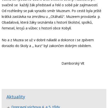
svačině se každý žák představil a řekl o sobě pár zajímavostí.
Od rozhledny se pak vyrazilo směr Muzeum. Po cestě byla ještě
krátká zastávka na zmrzlinu u ,,Otáhalů“. Muzeem provázela p.
Obadalová, která žáky seznámila s historií školství, spolků,
řemesel, krojů a vůbec s historií obce Kobylí.
No a z Muzea se už v dobré náladě a dokonce i se zpěvem
dorazilo do školy a ,, kurz“ byl zakončen dobrým obědem.
Damborský Vít
Aktuality
Dopravní výchova 4. a 5. třídy