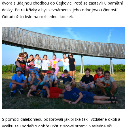
dvora s údajnou chodbou do Čejkovic. Poté se zastavili u pamětní
desky Petra Křivky a byli seznámeni s jeho odbojovou činností.
Odtud už to bylo na rozhlednu kousek.
S pomocí dalekohledu pozorovali jak blízké tak i vzdálené okolí a
vcelku se i podařilo dobře určit světové strany. Následně při