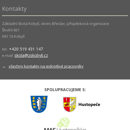
Kontakty
Základní škola Kobylí, okres Břeclav, příspěvková organizace
Školní 661
691 10 Kobylí
+420 519 431 147
tel.:
skola@zskobyli.cz
e-mail:
→
všechny kontakty na jednotlivé pracovníky
SPOLUPRACUJEME S: