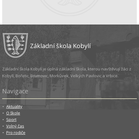
Základní škola Kobylí
Základní škola Kobylí je úplná základní škola, kterou navštěvují žáci z
Kobylí, Bořetic, Brumovic, Morkůvek, Velkých Pavlovic a Vrbice.
Navigace
Aktuality
O škole
Sport
Volný čas
Pro rodiče