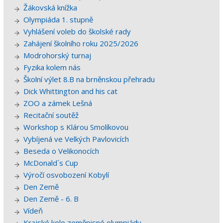
Žákovská knížka
Olympiáda 1. stupně
Vyhlášení voleb do školské rady
Zahájení školního roku 2025/2026
Modrohorský turnaj
Fyzika kolem nás
Školní výlet 8.B na brněnskou přehradu
Dick Whittington and his cat
ZOO a zámek Lešná
Recitační soutěž
Workshop s Klárou Smolíkovou
Vybíjená ve Velkých Pavlovicích
Beseda o Velikonocích
McDonald´s Cup
Výročí osvobození Kobylí
Den Země
Den Země - 6. B
Vídeň
Krajské kolo zeměpisné olympiády