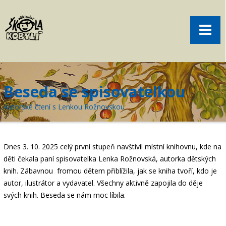
Pro rodiče
Menu
Aktuality
O škole
Sport
Beseda se spisovatelkou
Volný čas
Autorské čtení s Lenkou Rožnovskou
Kontakt
Akce
Dnes 3. 10. 2025 celý první stupeň navštívil místní knihovnu, kde na
žákovská knížka
děti čekala paní spisovatelka Lenka Rožnovská, autorka dětských
knih. Zábavnou fromou dětem přiblížila, jak se kniha tvoří, kdo je
objednání obědů
autor, ilustrátor a vydavatel. Všechny aktivně zapojila do děje
svých knih. Beseda se nám moc líbila.