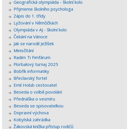
Geografická olympiáda - školní kolo
Přijmeme školního psychologa
Zápis do 1. třídy
Lyžování v Němčičkách
Olympiáda v AJ - školní kolo
Čekání na Vánoce
Jak se narodil Ježíšek
Minisčítání
Radim Ti Fimfárum
Florbalový turnaj 2025
Bobřík informatiky
Břeclavský fortel
Emil Holub cestovatel
Beseda o volbě povolání
Přednáška o vesmíru
Beseda se spisovatelkou
Dopravní výchova
Kobylská zahrádka
Žákovská knížka přístup rodičů