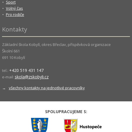
Sport
Volný čas
Pro rodiče
Kontakty
Základní škola Kobylí, okres Břeclav, příspěvková organizace
Školní 661
691 10 Kobylí
+420 519 431 147
tel.:
skola@zskobyli.cz
e-mail:
→
všechny kontakty na jednotlivé pracovníky
SPOLUPRACUJEME S: