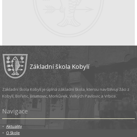
Základní škola Kobylí
Základní škola Kobylí je úplná základní škola, kterou navštěvují žáci z
Kobylí, Bořetic, Brumovic, Morkůvek, Velkých Pavlovic a Vrbice.
Navigace
Aktuality
O škole