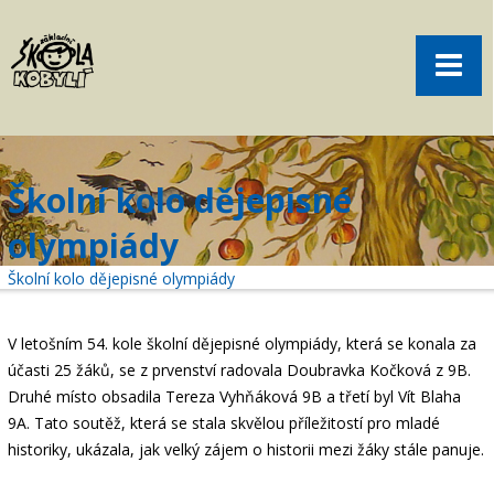
Pro rodiče
Menu
Aktuality
O škole
Sport
Školní kolo dějepisné
Volný čas
olympiády
Kontakt
Školní kolo dějepisné olympiády
Akce
žákovská knížka
V letošním 54. kole školní dějepisné olympiády, která se konala za
účasti 25 žáků, se z prvenství radovala Doubravka Kočková z 9B.
objednání obědů
Druhé místo obsadila Tereza Vyhňáková 9B a třetí byl Vít Blaha
9A.
Tato soutěž, která se stala skvělou příležitostí pro mladé
historiky, ukázala, jak velký zájem o historii mezi žáky stále panuje.