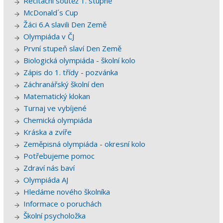
Recitační soutěž 1. stupně
McDonald´s Cup
Žáci 6.A slavili Den Země
Olympiáda v ČJ
První stupeň slaví Den Země
Biologická olympiáda - školní kolo
Zápis do 1. třídy - pozvánka
Záchranářský školní den
Matematický klokan
Turnaj ve vybíjené
Chemická olympiáda
Kráska a zvíře
Zeměpisná olympiáda - okresní kolo
Potřebujeme pomoc
Zdraví nás baví
Olympiáda AJ
Hledáme nového školníka
Informace o poruchách
Školní psycholožka