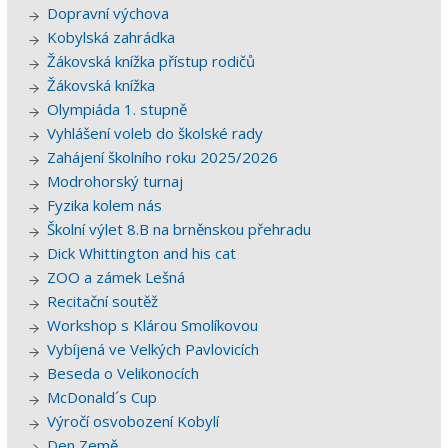
Dopravní výchova
Kobylská zahrádka
Žákovská knížka přístup rodičů
Žákovská knížka
Olympiáda 1. stupně
Vyhlášení voleb do školské rady
Zahájení školního roku 2025/2026
Modrohorský turnaj
Fyzika kolem nás
Školní výlet 8.B na brněnskou přehradu
Dick Whittington and his cat
ZOO a zámek Lešná
Recitační soutěž
Workshop s Klárou Smolíkovou
Vybíjená ve Velkých Pavlovicích
Beseda o Velikonocích
McDonald´s Cup
Výročí osvobození Kobylí
Den Země