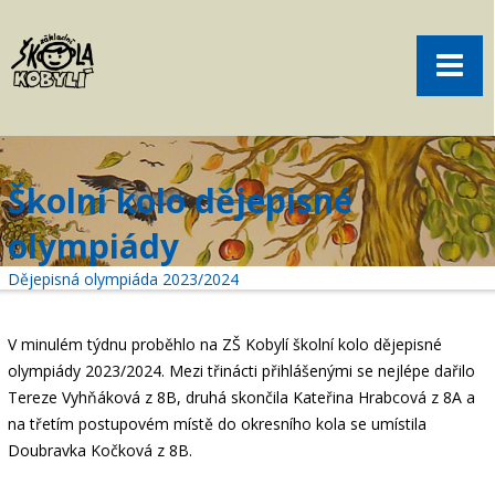
Pro rodiče
Menu
Aktuality
O škole
Sport
Školní kolo dějepisné
Volný čas
olympiády
Kontakt
Dějepisná olympiáda 2023/2024
Akce
žákovská knížka
V minulém týdnu proběhlo na ZŠ Kobylí školní kolo dějepisné
olympiády 2023/2024. Mezi třinácti přihlášenými se nejlépe dařilo
objednání obědů
Tereze Vyhňáková z 8B, druhá skončila Kateřina Hrabcová z 8A a
na třetím postupovém místě do okresního kola se umístila
Doubravka Kočková z 8B.