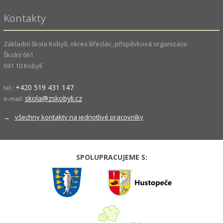
Kontakty
Základní škola Kobylí, okres Břeclav, příspěvková organizace
Školní 661
691 10 Kobylí
+420 519 431 147
tel.:
skola@zskobyli.cz
e-mail:
→
všechny kontakty na jednotlivé pracovníky
SPOLUPRACUJEME S: