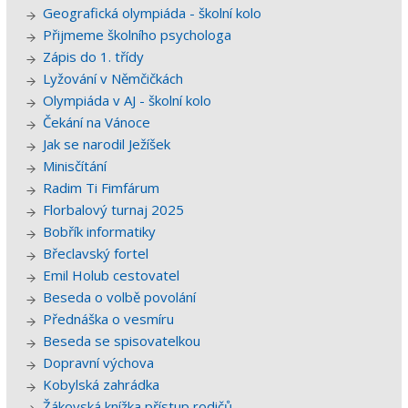
Geografická olympiáda - školní kolo
Přijmeme školního psychologa
Zápis do 1. třídy
Lyžování v Němčičkách
Olympiáda v AJ - školní kolo
Čekání na Vánoce
Jak se narodil Ježíšek
Minisčítání
Radim Ti Fimfárum
Florbalový turnaj 2025
Bobřík informatiky
Břeclavský fortel
Emil Holub cestovatel
Beseda o volbě povolání
Přednáška o vesmíru
Beseda se spisovatelkou
Dopravní výchova
Kobylská zahrádka
Žákovská knížka přístup rodičů