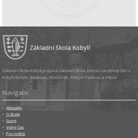
Základní škola Kobylí
Základní škola Kobylí je úplná základní škola, kterou navštěvují žáci z
Kobylí, Bořetic, Brumovic, Morkůvek, Velkých Pavlovic a Vrbice.
Navigace
Aktuality
O škole
Sport
Volný čas
Pro rodiče