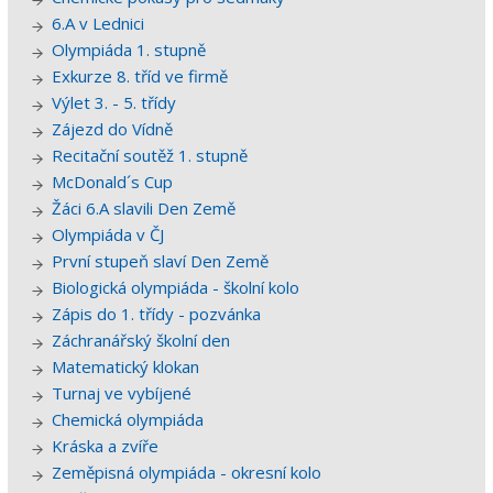
6.A v Lednici
Olympiáda 1. stupně
Exkurze 8. tříd ve firmě
Výlet 3. - 5. třídy
Zájezd do Vídně
Recitační soutěž 1. stupně
McDonald´s Cup
Žáci 6.A slavili Den Země
Olympiáda v ČJ
První stupeň slaví Den Země
Biologická olympiáda - školní kolo
Zápis do 1. třídy - pozvánka
Záchranářský školní den
Matematický klokan
Turnaj ve vybíjené
Chemická olympiáda
Kráska a zvíře
Zeměpisná olympiáda - okresní kolo