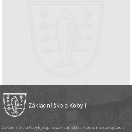
Základní škola Kobylí
Základní škola Kobylí je úplná základní škola, kterou navštěvují žáci z