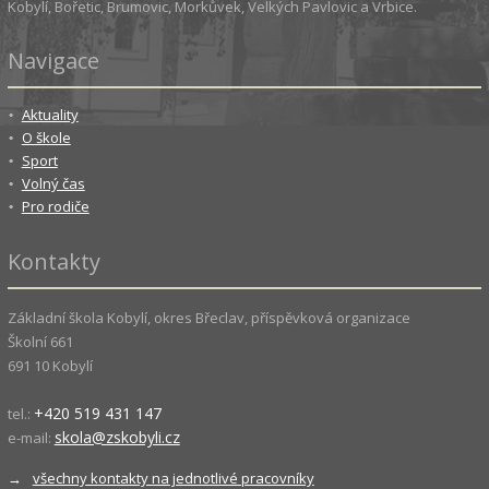
Kobylí, Bořetic, Brumovic, Morkůvek, Velkých Pavlovic a Vrbice.
Navigace
Aktuality
O škole
Sport
Volný čas
Pro rodiče
Kontakty
Základní škola Kobylí, okres Břeclav, příspěvková organizace
Školní 661
691 10 Kobylí
+420 519 431 147
tel.:
skola@zskobyli.cz
e-mail:
→
všechny kontakty na jednotlivé pracovníky