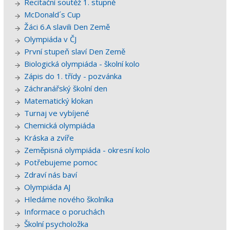
Recitační soutěž 1. stupně
McDonald´s Cup
Žáci 6.A slavili Den Země
Olympiáda v ČJ
První stupeň slaví Den Země
Biologická olympiáda - školní kolo
Zápis do 1. třídy - pozvánka
Záchranářský školní den
Matematický klokan
Turnaj ve vybíjené
Chemická olympiáda
Kráska a zvíře
Zeměpisná olympiáda - okresní kolo
Potřebujeme pomoc
Zdraví nás baví
Olympiáda AJ
Hledáme nového školníka
Informace o poruchách
Školní psycholožka