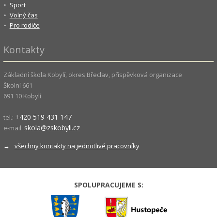
Sport
Volný čas
Pro rodiče
Kontakty
Základní škola Kobylí, okres Břeclav, příspěvková organizace
Školní 661
691 10 Kobylí
+420 519 431 147
tel.:
skola@zskobyli.cz
e-mail:
→
všechny kontakty na jednotlivé pracovníky
SPOLUPRACUJEME S: