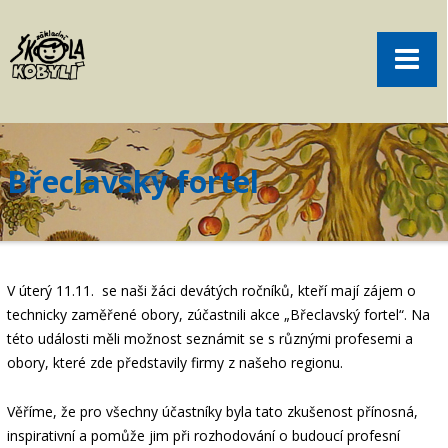
Pro rodiče
Menu
Aktuality
O škole
Sport
Břeclavský fortel
Volný čas
Kontakt
Akce
V úterý 11.11. se naši žáci devátých ročníků, kteří mají zájem o
žákovská knížka
technicky zaměřené obory, zúčastnili akce
„Břeclavský fortel“
. Na
této události měli možnost seznámit se s různými profesemi a
objednání obědů
obory, které zde představily firmy z našeho regionu.
Věříme, že pro všechny účastníky byla tato zkušenost přínosná,
inspirativní a pomůže jim při rozhodování o budoucí profesní