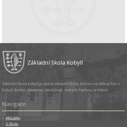
Základní škola Kobylí
Základní škola Kobylí je úplná základní škola, kterou navštěvují žáci z
Kobylí, Bořetic, Brumovic, Morkůvek, Velkých Pavlovic a Vrbice.
Navigace
Aktuality
O škole