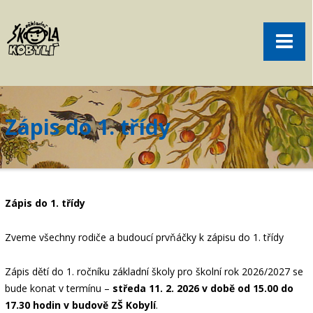
Pro rodiče
Menu
Aktuality
O škole
Sport
Zápis do 1. třídy
Volný čas
Kontakt
Akce
Zápis do 1. třídy
žákovská knížka
Zveme všechny rodiče a budoucí prvňáčky k zápisu do 1. třídy
objednání obědů
Zápis dětí do 1. ročníku základní školy pro školní rok 2026/2027 se
bude konat v termínu –
středa 11. 2. 2026 v době od 15.00 do
17.30 hodin
v budově ZŠ Kobylí
.