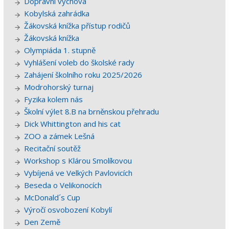
Dopravní výchova
Kobylská zahrádka
Žákovská knížka přístup rodičů
Žákovská knížka
Olympiáda 1. stupně
Vyhlášení voleb do školské rady
Zahájení školního roku 2025/2026
Modrohorský turnaj
Fyzika kolem nás
Školní výlet 8.B na brněnskou přehradu
Dick Whittington and his cat
ZOO a zámek Lešná
Recitační soutěž
Workshop s Klárou Smolíkovou
Vybíjená ve Velkých Pavlovicích
Beseda o Velikonocích
McDonald´s Cup
Výročí osvobození Kobylí
Den Země