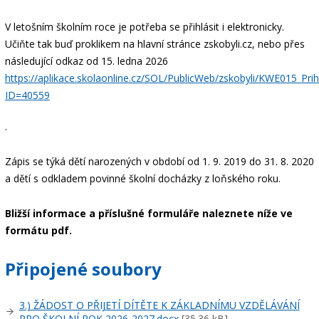
V letošním školním roce je potřeba se přihlásit i elektronicky.
Učiňte tak buď proklikem na hlavní stránce zskobyli.cz, nebo přes
následující odkaz od 15. ledna 2026
https://aplikace.skolaonline.cz/SOL/PublicWeb/zskobyli/KWE015_Prih
ID=40559
.
Zápis se týká dětí narozených v období od 1. 9. 2019 do 31. 8. 2020
a dětí s odkladem povinné školní docházky z loňského roku.
Bližší informace a příslušné formuláře naleznete níže ve
formátu pdf.
Připojené soubory
3.) ŽÁDOST O PŘIJETÍ DÍTĚTE K ZÁKLADNÍMU VZDĚLÁVÁNÍ
PRO ŠKOLNÍ ROK 2026-2027.docx
[35.36 kB]