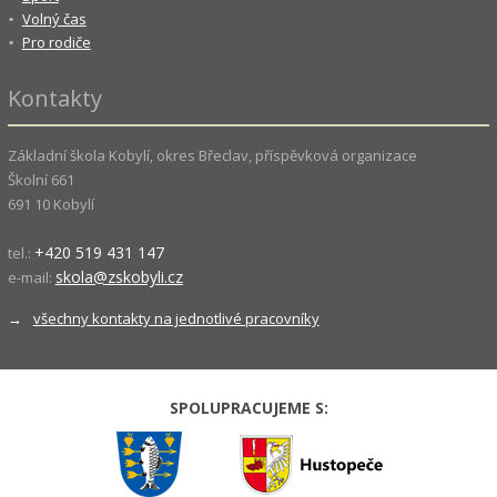
Volný čas
Pro rodiče
Kontakty
Základní škola Kobylí, okres Břeclav, příspěvková organizace
Školní 661
691 10 Kobylí
+420 519 431 147
tel.:
skola@zskobyli.cz
e-mail:
→
všechny kontakty na jednotlivé pracovníky
SPOLUPRACUJEME S: