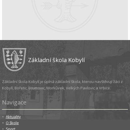
Základní škola Kobylí
Základní škola Kobylí je úplná základní škola, kterou navštěvují žáci z
Kobylí, Bořetic, Brumovic, Morkůvek, Velkých Pavlovic a Vrbice.
Navigace
Aktuality
O škole
Sport