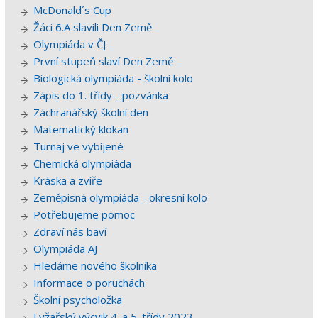
McDonald´s Cup
Žáci 6.A slavili Den Země
Olympiáda v ČJ
První stupeň slaví Den Země
Biologická olympiáda - školní kolo
Zápis do 1. třídy - pozvánka
Záchranářský školní den
Matematický klokan
Turnaj ve vybíjené
Chemická olympiáda
Kráska a zvíře
Zeměpisná olympiáda - okresní kolo
Potřebujeme pomoc
Zdraví nás baví
Olympiáda AJ
Hledáme nového školníka
Informace o poruchách
Školní psycholožka
Lyžařský výcvik 4. a 5. třídy 2023