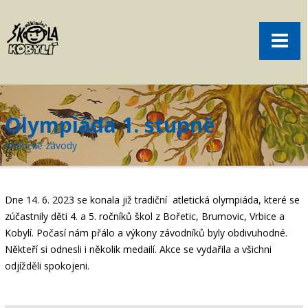
Pro rodiče
Menu
Aktuality
O škole
Sport
Olympiáda 1. stupně
Volný čas
Atletické závody
Kontakt
Akce
Dne 14. 6. 2023 se konala již tradiční atletická olympiáda, které se
žákovská knížka
zúčastnily děti 4. a 5. ročníků škol z Bořetic, Brumovic, Vrbice a
Kobylí. Počasí nám přálo a výkony závodníků byly obdivuhodné.
objednání obědů
Někteří si odnesli i několik medailí. Akce se vydařila a všichni
odjížděli spokojeni.