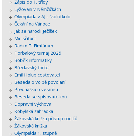
Zápis do 1. třídy
Lyžování v Němčičkách
Olympiáda v AJ - školní kolo
Čekání na Vánoce
Jak se narodil Ježíšek
Minisčítání
Radim Ti Fimfárum
Florbalový turnaj 2025
Bobřík informatiky
Břeclavský fortel
Emil Holub cestovatel
Beseda o volbě povolání
Přednáška o vesmíru
Beseda se spisovatelkou
Dopravní výchova
Kobylská zahrádka
Žákovská knížka přístup rodičů
Žákovská knížka
Olympiáda 1. stupně