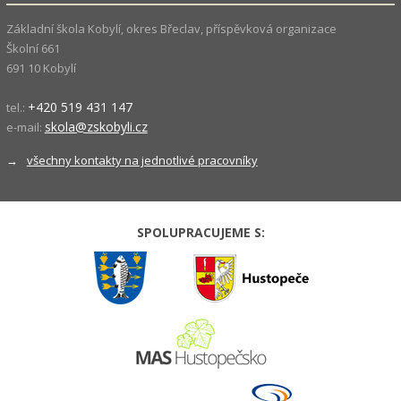
Základní škola Kobylí, okres Břeclav, příspěvková organizace
Školní 661
691 10 Kobylí
+420 519 431 147
tel.:
skola@zskobyli.cz
e-mail:
→
všechny kontakty na jednotlivé pracovníky
SPOLUPRACUJEME S: