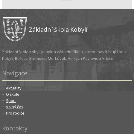
Základní škola Kobylí
Základní škola Kobylí je úplná základní škola, kterou navštěvují žáci z
Kobylí, Bořetic, Brumovic, Morkůvek, Velkých Pavlovic a Vrbice.
Navigace
Aktuality
O škole
Sport
Volný čas
Pro rodiče
Kontakty