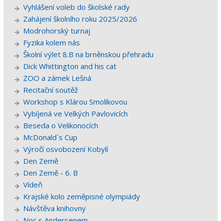
Vyhlášení voleb do školské rady
Zahájení školního roku 2025/2026
Modrohorský turnaj
Fyzika kolem nás
Školní výlet 8.B na brněnskou přehradu
Dick Whittington and his cat
ZOO a zámek Lešná
Recitační soutěž
Workshop s Klárou Smolíkovou
Vybíjená ve Velkých Pavlovicích
Beseda o Velikonocích
McDonald´s Cup
Výročí osvobození Kobylí
Den Země
Den Země - 6. B
Vídeň
Krajské kolo zeměpisné olympiády
Návštěva knihovny
Noc s Andersenem