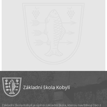
Základní škola Kobylí
Základní škola Kobylí je úplná základní škola, kterou navštěvují žáci z