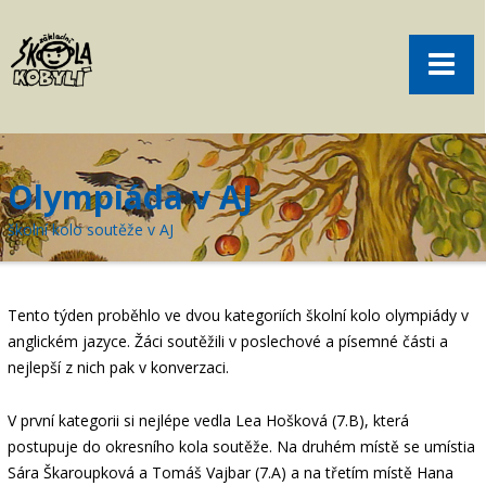
Pro rodiče
Menu
Aktuality
O škole
Sport
Olympiáda v AJ
Volný čas
školní kolo soutěže v AJ
Kontakt
Akce
Tento týden proběhlo ve dvou kategoriích školní kolo olympiády v
žákovská knížka
anglickém jazyce. Žáci soutěžili v poslechové a písemné části a
nejlepší z nich pak v konverzaci.
objednání obědů
V první kategorii si nejlépe vedla Lea Hošková (7.B), která
postupuje do okresního kola soutěže. Na druhém místě se umístia
Sára Škaroupková a Tomáš Vajbar (7.A) a na třetím místě Hana