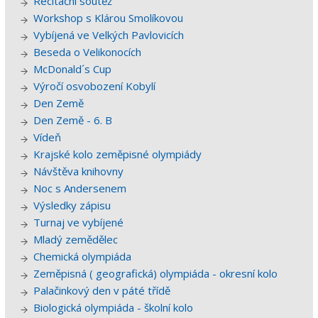
Recitační soutěž
Workshop s Klárou Smolíkovou
Vybíjená ve Velkých Pavlovicích
Beseda o Velikonocích
McDonald´s Cup
Výročí osvobození Kobylí
Den Země
Den Země - 6. B
Vídeň
Krajské kolo zeměpisné olympiády
Návštěva knihovny
Noc s Andersenem
Výsledky zápisu
Turnaj ve vybíjené
Mladý zemědělec
Chemická olympiáda
Zeměpisná ( geografická) olympiáda - okresní kolo
Palačinkový den v páté třídě
Biologická olympiáda - školní kolo