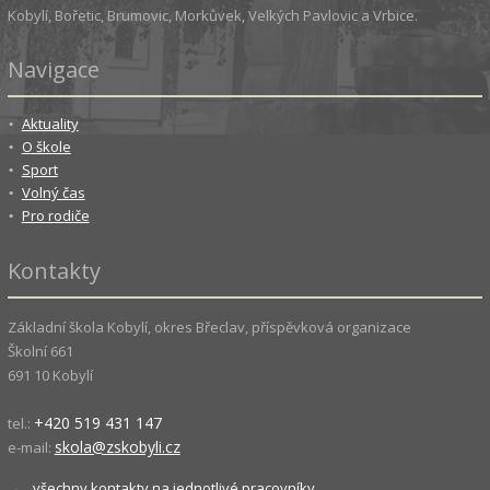
Kobylí, Bořetic, Brumovic, Morkůvek, Velkých Pavlovic a Vrbice.
Navigace
Aktuality
O škole
Sport
Volný čas
Pro rodiče
Kontakty
Základní škola Kobylí, okres Břeclav, příspěvková organizace
Školní 661
691 10 Kobylí
+420 519 431 147
tel.:
skola@zskobyli.cz
e-mail:
→
všechny kontakty na jednotlivé pracovníky