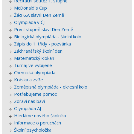
Recitační soutěž 1. stupně
McDonald´s Cup
Žáci 6.A slavili Den Země
Olympiáda v ČJ
První stupeň slaví Den Země
Biologická olympiáda - školní kolo
Zápis do 1. třídy - pozvánka
Záchranářský školní den
Matematický klokan
Turnaj ve vybíjené
Chemická olympiáda
Kráska a zvíře
Zeměpisná olympiáda - okresní kolo
Potřebujeme pomoc
Zdraví nás baví
Olympiáda AJ
Hledáme nového školníka
Informace o poruchách
Školní psycholožka