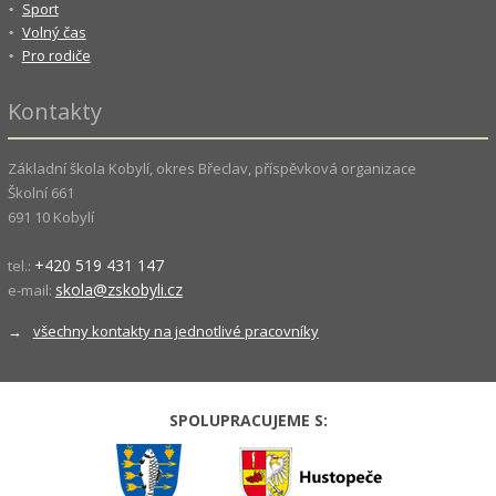
Sport
Volný čas
Pro rodiče
Kontakty
Základní škola Kobylí, okres Břeclav, příspěvková organizace
Školní 661
691 10 Kobylí
+420 519 431 147
tel.:
skola@zskobyli.cz
e-mail:
→
všechny kontakty na jednotlivé pracovníky
SPOLUPRACUJEME S: