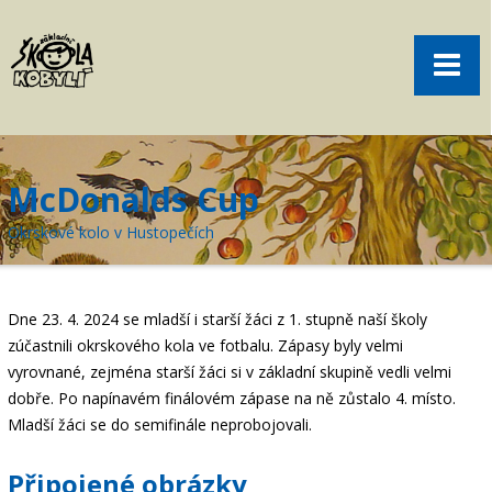
Pro rodiče
Menu
Aktuality
O škole
Sport
McDonalds Cup
Volný čas
Okrskové kolo v Hustopečích
Kontakt
Akce
Dne 23. 4. 2024 se mladší i starší žáci z 1. stupně naší školy
žákovská knížka
zúčastnili okrskového kola ve fotbalu. Zápasy byly velmi
vyrovnané, zejména starší žáci si v základní skupině vedli velmi
objednání obědů
dobře. Po napínavém finálovém zápase na ně zůstalo 4. místo.
Mladší žáci se do semifinále neprobojovali.
Připojené obrázky