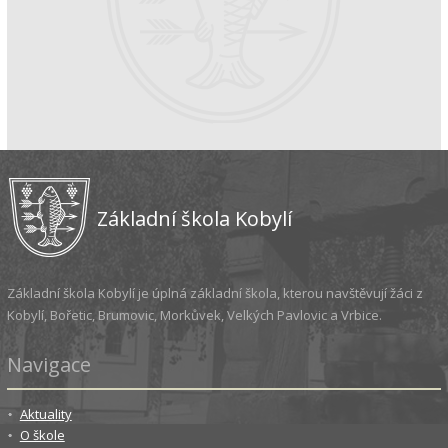
Základní škola Kobylí
Základní škola Kobylí je úplná základní škola, kterou navštěvují žáci z
Kobylí, Bořetic, Brumovic, Morkůvek, Velkých Pavlovic a Vrbice.
Navigace
Aktuality
O škole