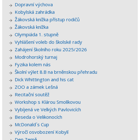
Dopravní výchova
Kobylská zahrádka
Žákovská knížka přístup rodičů
Žákovská knížka
Olympiáda 1. stupně
Vyhlášení voleb do školské rady
Zahájení školního roku 2025/2026
Modrohorský turnaj
Fyzika kolem nás
Školní výlet 8.B na brněnskou přehradu
Dick Whittington and his cat
ZOO a zámek Lešná
Recitační soutěž
Workshop s Klárou Smolíkovou
Vybíjená ve Velkých Pavlovicích
Beseda o Velikonocích
McDonald´s Cup
Výročí osvobození Kobylí
Den Země