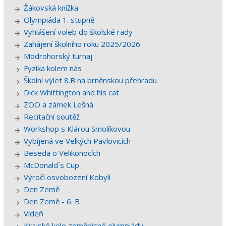
Žákovská knížka
Olympiáda 1. stupně
Vyhlášení voleb do školské rady
Zahájení školního roku 2025/2026
Modrohorský turnaj
Fyzika kolem nás
Školní výlet 8.B na brněnskou přehradu
Dick Whittington and his cat
ZOO a zámek Lešná
Recitační soutěž
Workshop s Klárou Smolíkovou
Vybíjená ve Velkých Pavlovicích
Beseda o Velikonocích
McDonald´s Cup
Výročí osvobození Kobylí
Den Země
Den Země - 6. B
Vídeň
Krajské kolo zeměpisné olympiády