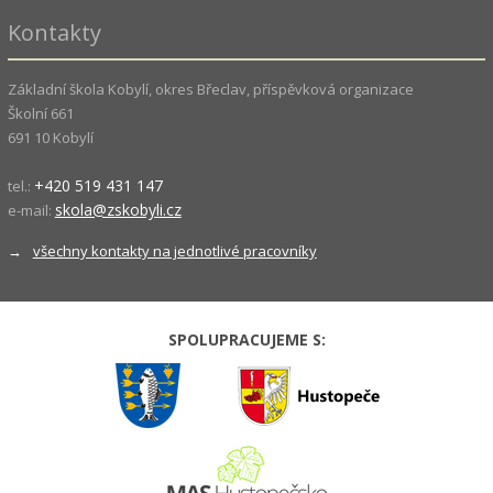
Kontakty
Základní škola Kobylí, okres Břeclav, příspěvková organizace
Školní 661
691 10 Kobylí
+420 519 431 147
tel.:
skola@zskobyli.cz
e-mail:
→
všechny kontakty na jednotlivé pracovníky
SPOLUPRACUJEME S: