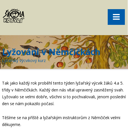
Pro rodiče
Menu
Aktuality
O škole
Sport
Lyžování v Němčičkách
Volný čas
Lyžařský výcvikový kurz
Kontakt
Akce
Tak jako každý rok proběhl tento týden lyžařský výcvik žáků 4.a 5.
žákovská knížka
třídy v Němčičkách. Každý den nás vítal upravený zasněžený svah.
Lyžovalo se velmi dobře, všichni si to pochvalovali, jenom poslední
objednání obědů
den se nám pokazilo počasí.
Těšíme se na příště a lyžařským instruktorům z Němčiček velmi
děkujeme.