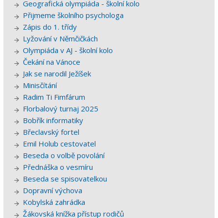
Geografická olympiáda - školní kolo
Přijmeme školního psychologa
Zápis do 1. třídy
Lyžování v Němčičkách
Olympiáda v AJ - školní kolo
Čekání na Vánoce
Jak se narodil Ježíšek
Minisčítání
Radim Ti Fimfárum
Florbalový turnaj 2025
Bobřík informatiky
Břeclavský fortel
Emil Holub cestovatel
Beseda o volbě povolání
Přednáška o vesmíru
Beseda se spisovatelkou
Dopravní výchova
Kobylská zahrádka
Žákovská knížka přístup rodičů