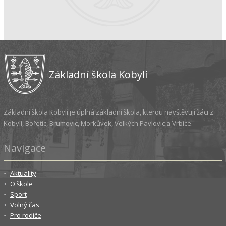
Základní škola Kobylí
Základní škola Kobylí je úplná základní škola, kterou navštěvují žáci z
Kobylí, Bořetic, Brumovic, Morkůvek, Velkých Pavlovic a Vrbice.
Navigace
Aktuality
O škole
Sport
Volný čas
Pro rodiče