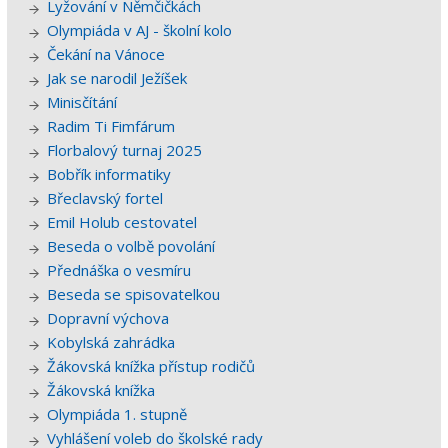
Lyžování v Němčičkách
Olympiáda v AJ - školní kolo
Čekání na Vánoce
Jak se narodil Ježíšek
Minisčítání
Radim Ti Fimfárum
Florbalový turnaj 2025
Bobřík informatiky
Břeclavský fortel
Emil Holub cestovatel
Beseda o volbě povolání
Přednáška o vesmíru
Beseda se spisovatelkou
Dopravní výchova
Kobylská zahrádka
Žákovská knížka přístup rodičů
Žákovská knížka
Olympiáda 1. stupně
Vyhlášení voleb do školské rady