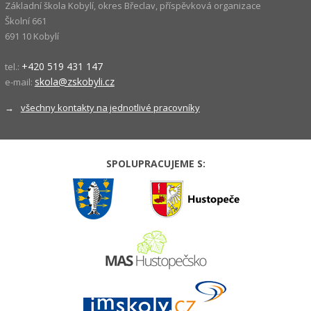
Základní škola Kobylí, okres Břeclav, příspěvková organizace
Školní 661
691 10 Kobylí
+420 519 431 147
tel.:
skola@zskobyli.cz
e-mail:
→
všechny kontakty na jednotlivé pracovníky
SPOLUPRACUJEME S: