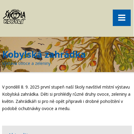
Pro rodiče
Menu
Aktuality
O škole
Sport
Kobylská zahrádka
Volný čas
Výstava ovoce a zeleniny
Kontakt
Akce
V pondělí 8. 9. 2025 první stupeň naší školy navštívil místní výstavu
žákovská knížka
Kobylská zahrádka. Děti si prohlédly různé druhy ovoce, zeleniny a
květin. Zahrádkáři si pro ně opět připravili i drobné pohoštění v
objednání obědů
podobě ochutnávky ovoce a medu.