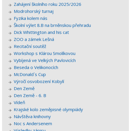
Zahájení školního roku 2025/2026
Modrohorský turnaj
Fyzika kolem nás
Školní výlet 8.B na brněnskou přehradu
Dick Whittington and his cat
ZOO a zámek Lešná
Recitační soutěž
Workshop s Klárou Smolíkovou
Vybíjená ve Velkých Pavlovicích
Beseda o Velikonocích
McDonald´s Cup
Výročí osvobození Kobylí
Den Země
Den Země - 6. B
Vídeň
Krajské kolo zeměpisné olympiády
Návštěva knihovny
Noc s Andersenem
Výsledky zápisu