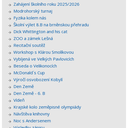
Zahájení školního roku 2025/2026
Modrohorský turnaj
Fyzika kolem nás
Školní výlet 8.B na brněnskou přehradu
Dick Whittington and his cat
ZOO a zámek Lešná
Recitační soutěž
Workshop s Klárou Smolíkovou
Vybíjená ve Velkých Pavlovicích
Beseda o Velikonocích
McDonald´s Cup
Výročí osvobození Kobylí
Den Země
Den Země - 6. B
Vídeň
Krajské kolo zeměpisné olympiády
Návštěva knihovny
Noc s Andersenem
Výsledky zápisu