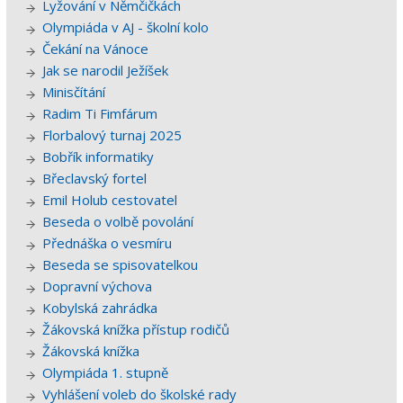
Lyžování v Němčičkách
Olympiáda v AJ - školní kolo
Čekání na Vánoce
Jak se narodil Ježíšek
Minisčítání
Radim Ti Fimfárum
Florbalový turnaj 2025
Bobřík informatiky
Břeclavský fortel
Emil Holub cestovatel
Beseda o volbě povolání
Přednáška o vesmíru
Beseda se spisovatelkou
Dopravní výchova
Kobylská zahrádka
Žákovská knížka přístup rodičů
Žákovská knížka
Olympiáda 1. stupně
Vyhlášení voleb do školské rady