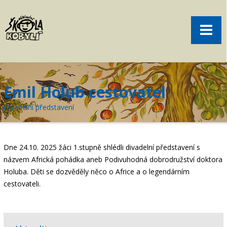
Pro rodiče
Menu
Aktuality
O škole
Sport
Emil Holub cestovatel
Volný čas
Divadelní představení
Kontakt
Akce
Dne 24.10. 2025 žáci 1.stupně shlédli divadelní představení s
žákovská knížka
názvem Africká pohádka aneb Podivuhodná dobrodružství doktora
Holuba. Děti se dozvěděly něco o Africe a o legendárním
objednání obědů
cestovateli.