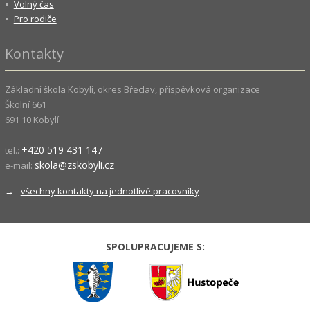
Volný čas
Pro rodiče
Kontakty
Základní škola Kobylí, okres Břeclav, příspěvková organizace
Školní 661
691 10 Kobylí
+420 519 431 147
tel.:
skola@zskobyli.cz
e-mail:
→
všechny kontakty na jednotlivé pracovníky
SPOLUPRACUJEME S: