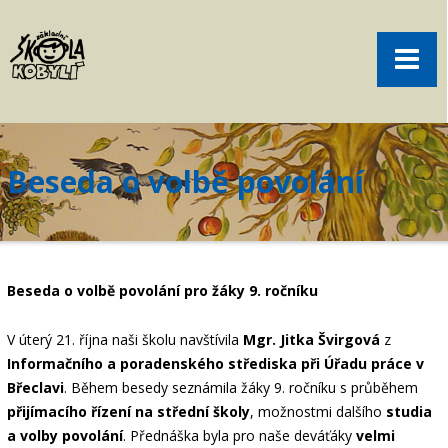
Pro rodiče
Menu
Aktuality
O škole
Sport
Beseda o volbě povolání
Volný čas
Kontakt
Akce
Beseda o volbě povolání pro žáky 9. ročníku
žákovská knížka
V úterý 21. října naši školu navštívila
Mgr. Jitka Švirgová
z
objednání obědů
Informačního a poradenského střediska při Úřadu práce v
Břeclavi
. Během besedy seznámila žáky 9. ročníku s průběhem
přijímacího řízení na střední školy
, možnostmi dalšího
studia
a volby povolání
. Přednáška byla pro naše deváťáky
velmi