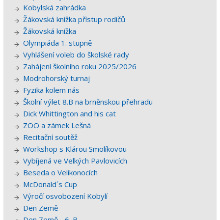
Kobylská zahrádka
Žákovská knížka přístup rodičů
Žákovská knížka
Olympiáda 1. stupně
Vyhlášení voleb do školské rady
Zahájení školního roku 2025/2026
Modrohorský turnaj
Fyzika kolem nás
Školní výlet 8.B na brněnskou přehradu
Dick Whittington and his cat
ZOO a zámek Lešná
Recitační soutěž
Workshop s Klárou Smolíkovou
Vybíjená ve Velkých Pavlovicích
Beseda o Velikonocích
McDonald´s Cup
Výročí osvobození Kobylí
Den Země
Den Země - 6. B