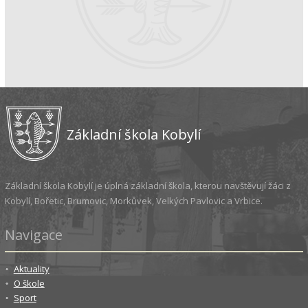
Základní škola Kobylí
Základní škola Kobylí je úplná základní škola, kterou navštěvují žáci z
Kobylí, Bořetic, Brumovic, Morkůvek, Velkých Pavlovic a Vrbice.
Navigace
Aktuality
O škole
Sport