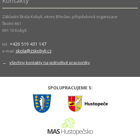
Kontakty
Základní škola Kobylí, okres Břeclav, příspěvková organizace
Školní 661
691 10 Kobylí
+420 519 431 147
tel.:
skola@zskobyli.cz
e-mail:
→
všechny kontakty na jednotlivé pracovníky
SPOLUPRACUJEME S: