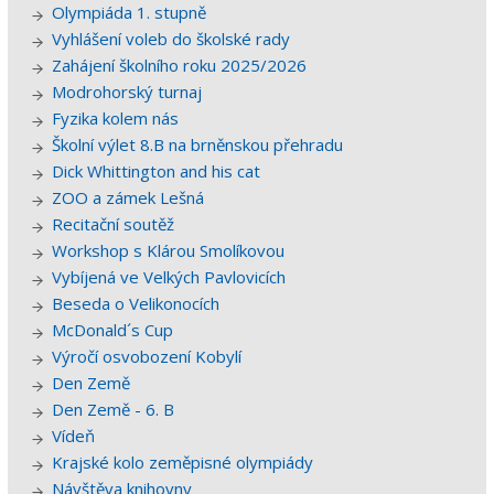
Olympiáda 1. stupně
Vyhlášení voleb do školské rady
Zahájení školního roku 2025/2026
Modrohorský turnaj
Fyzika kolem nás
Školní výlet 8.B na brněnskou přehradu
Dick Whittington and his cat
ZOO a zámek Lešná
Recitační soutěž
Workshop s Klárou Smolíkovou
Vybíjená ve Velkých Pavlovicích
Beseda o Velikonocích
McDonald´s Cup
Výročí osvobození Kobylí
Den Země
Den Země - 6. B
Vídeň
Krajské kolo zeměpisné olympiády
Návštěva knihovny