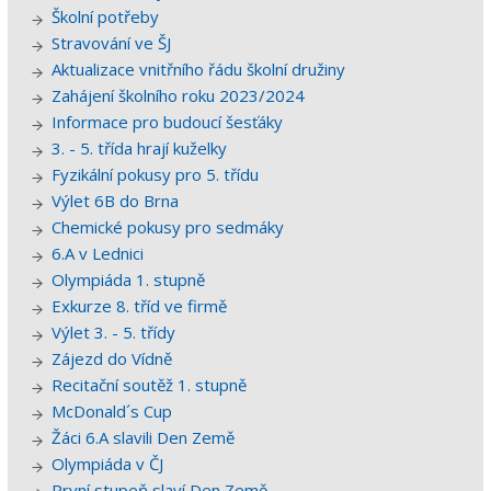
Školní potřeby
Stravování ve ŠJ
Aktualizace vnitřního řádu školní družiny
Zahájení školního roku 2023/2024
Informace pro budoucí šesťáky
3. - 5. třída hrají kuželky
Fyzikální pokusy pro 5. třídu
Výlet 6B do Brna
Chemické pokusy pro sedmáky
6.A v Lednici
Olympiáda 1. stupně
Exkurze 8. tříd ve firmě
Výlet 3. - 5. třídy
Zájezd do Vídně
Recitační soutěž 1. stupně
McDonald´s Cup
Žáci 6.A slavili Den Země
Olympiáda v ČJ
První stupeň slaví Den Země