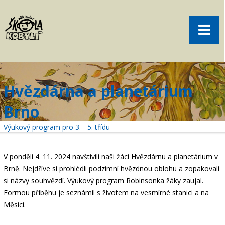
Pro rodiče
Menu
Aktuality
O škole
Sport
Hvězdárna a planetárium
Volný čas
Brno
Kontakt
Výukový program pro 3. - 5. třídu
Akce
žákovská knížka
V pondělí 4. 11. 2024 navštívili naši žáci Hvězdárnu a planetárium v
Brně. Nejdříve si prohlédli podzimní hvězdnou oblohu a zopakovali
objednání obědů
si názvy souhvězdí. Výukový program Robinsonka žáky zaujal.
Formou příběhu je seznámil s životem na vesmírné stanici a na
Měsíci.