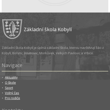
Základní škola Kobylí
Základní škola Kobylí je úplná základní škola, kterou navštěvují žáci z
Kobylí, Bořetic, Brumovic, Morkůvek, Velkých Pavlovic a Vrbice.
Navigace
Aktuality
O škole
Sport
Volný čas
Pro rodiče