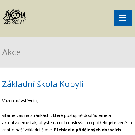
Pro rodiče
Menu
Aktuality
O škole
Sport
Akce
Volný čas
Kontakt
Akce
Základní škola Kobylí
žákovská knížka
Vážení návštěvníci,
objednání obědů
vítáme vás na stránkách , které postupně doplňujeme a
aktualizujeme tak, abyste na nich našli vše, co potřebujete vědět a
znát o naší základní škole.
Přehled o přidělených dotacích