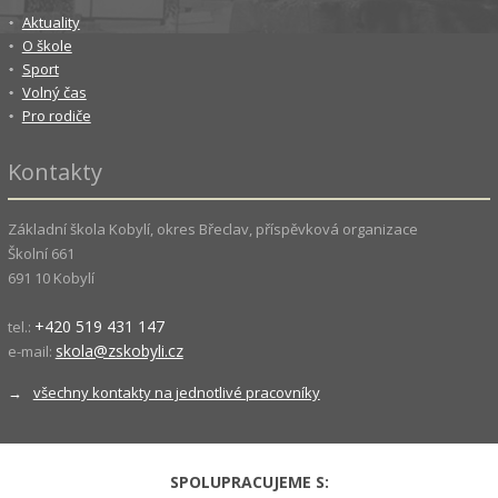
Aktuality
O škole
Sport
Volný čas
Pro rodiče
Kontakty
Základní škola Kobylí, okres Břeclav, příspěvková organizace
Školní 661
691 10 Kobylí
+420 519 431 147
tel.:
skola@zskobyli.cz
e-mail:
→
všechny kontakty na jednotlivé pracovníky
SPOLUPRACUJEME S: