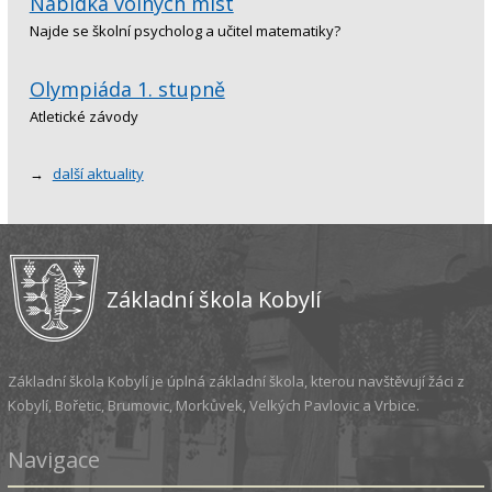
Nabídka volných míst
Najde se školní psycholog a učitel matematiky?
Olympiáda 1. stupně
Atletické závody
→
další aktuality
Základní škola Kobylí
Základní škola Kobylí je úplná základní škola, kterou navštěvují žáci z
Kobylí, Bořetic, Brumovic, Morkůvek, Velkých Pavlovic a Vrbice.
Navigace