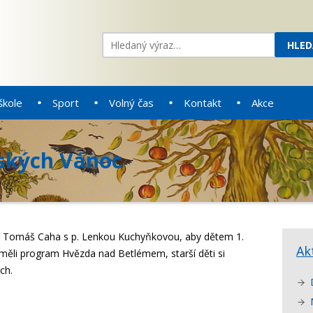
škole
Sport
Volný čas
Kontakt
Akce
nských Vánoc
tec Tomáš Caha s p. Lenkou Kuchyňkovou, aby dětem 1.
Ak
i měli program Hvězda nad Betlémem, starší děti si
ch.