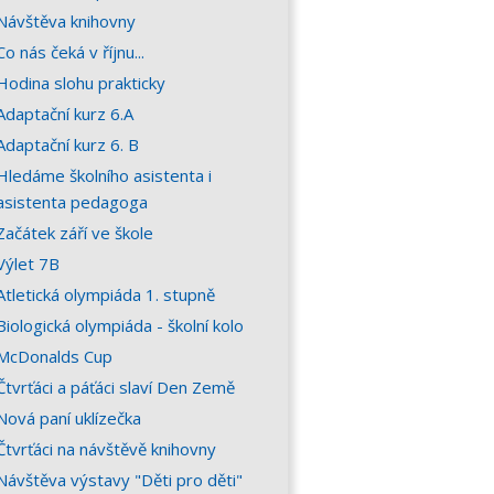
Návštěva knihovny
Co nás čeká v říjnu...
Hodina slohu prakticky
Adaptační kurz 6.A
Adaptační kurz 6. B
Hledáme školního asistenta i
asistenta pedagoga
Začátek září ve škole
Výlet 7B
Atletická olympiáda 1. stupně
Biologická olympiáda - školní kolo
McDonalds Cup
Čtvrťáci a páťáci slaví Den Země
Nová paní uklízečka
Čtvrťáci na návštěvě knihovny
Návštěva výstavy "Děti pro děti"