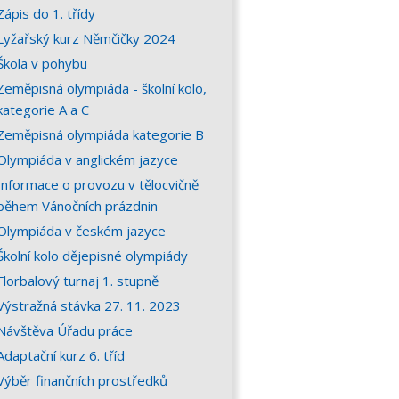
Zápis do 1. třídy
Lyžařský kurz Němčičky 2024
Škola v pohybu
Zeměpisná olympiáda - školní kolo,
kategorie A a C
Zeměpisná olympiáda kategorie B
Olympiáda v anglickém jazyce
Informace o provozu v tělocvičně
během Vánočních prázdnin
Olympiáda v českém jazyce
Školní kolo dějepisné olympiády
Florbalový turnaj 1. stupně
Výstražná stávka 27. 11. 2023
Návštěva Úřadu práce
Adaptační kurz 6. tříd
Výběr finančních prostředků