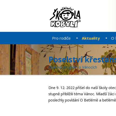
Pro rodiče
Aktuality
O 
Poselství křesťa
Výukový program o Vánocích
Dne 9. 12. 2022 přišel do naší školy o
stupně přiblížili téma Vánoc. Mladší žác
poslechly povídání O Betlémě a betlémě