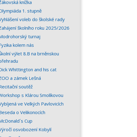
Žákovská knížka
Olympiáda 1. stupně
Vyhlášení voleb do školské rady
Zahájení školního roku 2025/2026
Modrohorský turnaj
Fyzika kolem nás
Školní výlet 8.B na brněnskou
přehradu
Dick Whittington and his cat
ZOO a zámek Lešná
Recitační soutěž
Workshop s Klárou Smolíkovou
Vybíjená ve Velkých Pavlovicích
Beseda o Velikonocích
McDonald´s Cup
Výročí osvobození Kobylí