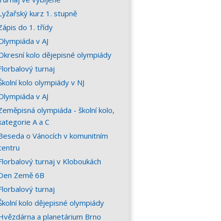
Lyžařský kurz 1. stupně
Zápis do 1. třídy
Olympiáda v AJ
Okresní kolo dějepisné olympiády
Florbalový turnaj
Školní kolo olympiády v NJ
Olympiáda v AJ
Zeměpisná olympiáda - školní kolo,
kategorie A a C
Beseda o Vánocích v komunitním
centru
Florbalový turnaj v Kloboukách
Den Země 6B
Florbalový turnaj
Školní kolo dějepisné olympiády
Hvězdárna a planetárium Brno