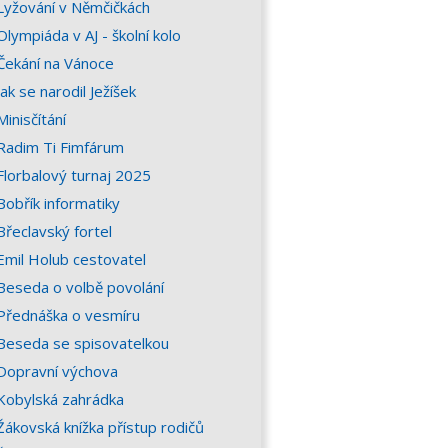
Lyžování v Němčičkách
Olympiáda v AJ - školní kolo
Čekání na Vánoce
Jak se narodil Ježíšek
Minisčítání
Radim Ti Fimfárum
Florbalový turnaj 2025
Bobřík informatiky
Břeclavský fortel
Emil Holub cestovatel
Beseda o volbě povolání
Přednáška o vesmíru
Beseda se spisovatelkou
Dopravní výchova
Kobylská zahrádka
Žákovská knížka přístup rodičů