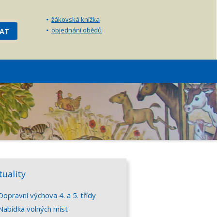
žákovská knížka
objednání obědů
tuality
Dopravní výchova 4. a 5. třídy
Nabídka volných míst