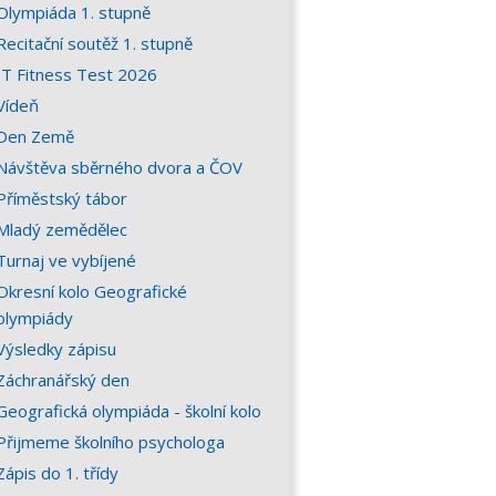
Olympiáda 1. stupně
Recitační soutěž 1. stupně
IT Fitness Test 2026
Vídeň
Den Země
Návštěva sběrného dvora a ČOV
Příměstský tábor
Mladý zemědělec
Turnaj ve vybíjené
Okresní kolo Geografické
olympiády
Výsledky zápisu
Záchranářský den
Geografická olympiáda - školní kolo
Přijmeme školního psychologa
Zápis do 1. třídy