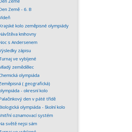
Den Země
Den Země - 6. B
Vídeň
Krajské kolo zeměpisné olympiády
Návštěva knihovny
Noc s Andersenem
Výsledky zápisu
Turnaj ve vybíjené
Mladý zemědělec
Chemická olympiáda
Zeměpisná ( geografická)
olympiáda - okresní kolo
Palačinkový den v páté třídě
Biologická olympiáda - školní kolo
Vnitřní oznamovací systém
Na světě nejsi sám
Turnaj ve vybíjené