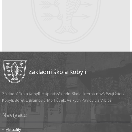
Základní škola Kobylí
Základní škola Kobylí je úplná základní škola, kterou navštěvují žáci z
Kobylí, Bořetic, Brumovic, Morkůvek, Velkých Pavlovic a Vrbice.
Navigace
Aktuality