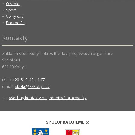
O škole
Sport
Volný čas
Pro rodiče
Kontakty
Základní škola Kobylí, okres Břeclav, příspěvková organizace
Školní 661
691 10 Kobylí
+420 519 431 147
tel.:
skola@zskobyli.cz
e-mail:
→
všechny kontakty na jednotlivé pracovníky
SPOLUPRACUJEME S: