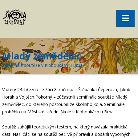
Pro rodiče
Menu
Aktuality
O škole
Sport
Mladý zemědělec
Volný čas
Semifinále soutěže v Kloboukách u Brna
Kontakt
Akce
V úterý 24. března se žáci 8. ročníku – Štěpánka Čeperová, Jakub
žákovská knížka
Horák a Vojtěch Pokorný – zúčastnili semifinále soutěže Mladý
zemědělec, do kterého postoupili ze školního kola. Semifinále
objednání obědů
proběhlo na Městské střední škole v Kloboukách u Brna.
Soutěž zahájili teoretickým testem, na který navázala praktická
část. Naši žáci se na soutěž pečlivě připravili a dosáhli výborných