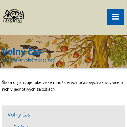
Pro rodiče
Menu
Aktuality
O škole
Sport
Volný čas
Volný čas
Nabídka ve volném čase dětí
Kontakt
Akce
Škola organizuje také velké množství volnočasových aktivit, více o
žákovská knížka
nich v jednotlivých záložkách.
objednání obědů
Volný čas
Družina