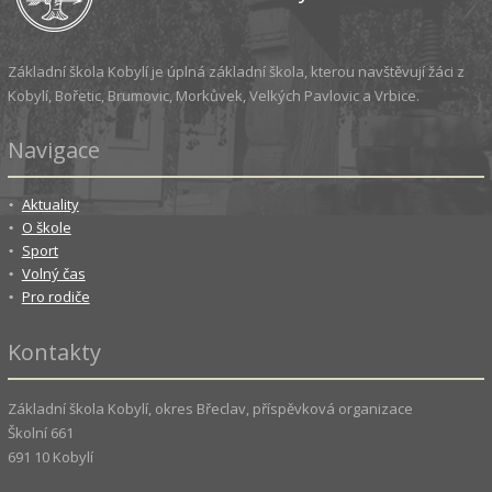
Základní škola Kobylí je úplná základní škola, kterou navštěvují žáci z
Kobylí, Bořetic, Brumovic, Morkůvek, Velkých Pavlovic a Vrbice.
Navigace
Aktuality
O škole
Sport
Volný čas
Pro rodiče
Kontakty
Základní škola Kobylí, okres Břeclav, příspěvková organizace
Školní 661
691 10 Kobylí