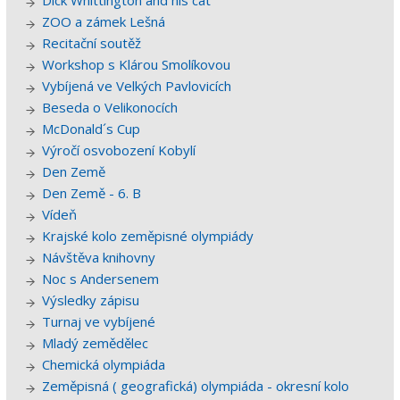
Dick Whittington and his cat
ZOO a zámek Lešná
Recitační soutěž
Workshop s Klárou Smolíkovou
Vybíjená ve Velkých Pavlovicích
Beseda o Velikonocích
McDonald´s Cup
Výročí osvobození Kobylí
Den Země
Den Země - 6. B
Vídeň
Krajské kolo zeměpisné olympiády
Návštěva knihovny
Noc s Andersenem
Výsledky zápisu
Turnaj ve vybíjené
Mladý zemědělec
Chemická olympiáda
Zeměpisná ( geografická) olympiáda - okresní kolo