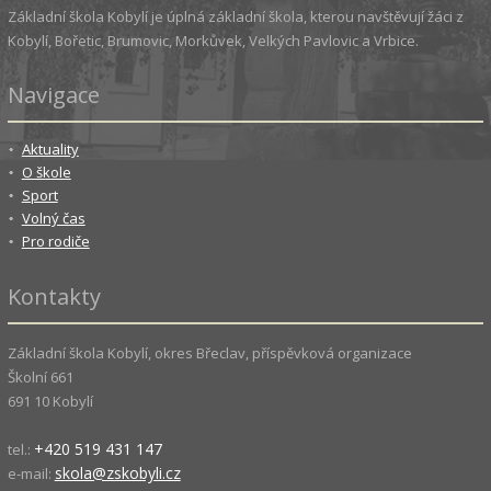
Základní škola Kobylí je úplná základní škola, kterou navštěvují žáci z
Kobylí, Bořetic, Brumovic, Morkůvek, Velkých Pavlovic a Vrbice.
Navigace
Aktuality
O škole
Sport
Volný čas
Pro rodiče
Kontakty
Základní škola Kobylí, okres Břeclav, příspěvková organizace
Školní 661
691 10 Kobylí
+420 519 431 147
tel.:
skola@zskobyli.cz
e-mail: