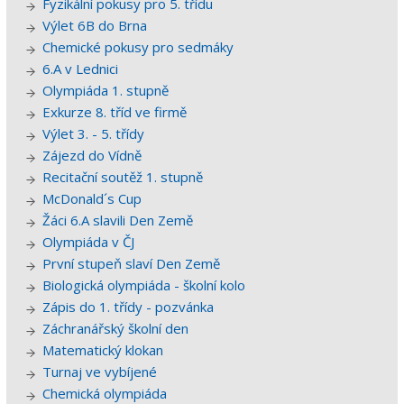
Fyzikální pokusy pro 5. třídu
Výlet 6B do Brna
Chemické pokusy pro sedmáky
6.A v Lednici
Olympiáda 1. stupně
Exkurze 8. tříd ve firmě
Výlet 3. - 5. třídy
Zájezd do Vídně
Recitační soutěž 1. stupně
McDonald´s Cup
Žáci 6.A slavili Den Země
Olympiáda v ČJ
První stupeň slaví Den Země
Biologická olympiáda - školní kolo
Zápis do 1. třídy - pozvánka
Záchranářský školní den
Matematický klokan
Turnaj ve vybíjené
Chemická olympiáda