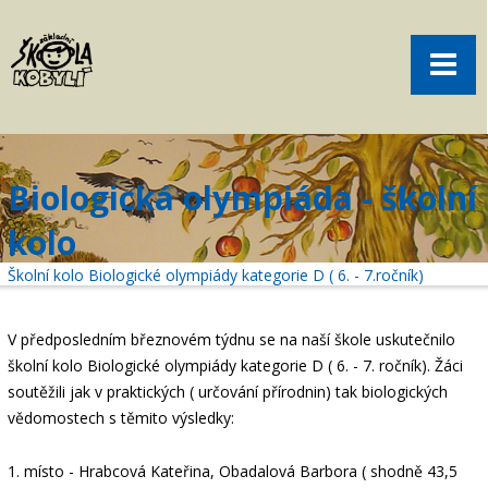
Pro rodiče
Menu
Aktuality
O škole
Sport
Biologická olympiáda - školní
Volný čas
kolo
Kontakt
Školní kolo Biologické olympiády kategorie D ( 6. - 7.ročník)
Akce
žákovská knížka
V předposledním březnovém týdnu se na naší škole uskutečnilo
školní kolo Biologické olympiády kategorie D ( 6. - 7. ročník). Žáci
objednání obědů
soutěžili jak v praktických ( určování přírodnin) tak biologických
vědomostech s těmito výsledky:
1. místo - Hrabcová Kateřina, Obadalová Barbora ( shodně 43,5