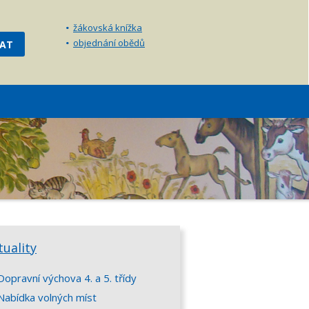
žákovská knížka
objednání obědů
tuality
Dopravní výchova 4. a 5. třídy
Nabídka volných míst