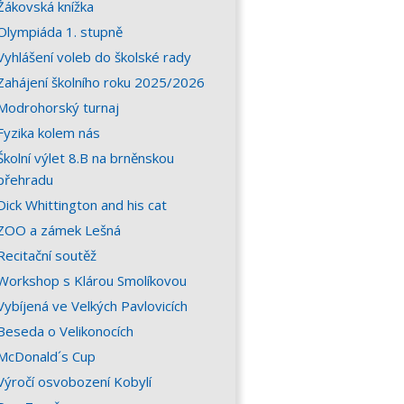
Žákovská knížka
Olympiáda 1. stupně
Vyhlášení voleb do školské rady
Zahájení školního roku 2025/2026
Modrohorský turnaj
Fyzika kolem nás
Školní výlet 8.B na brněnskou
přehradu
Dick Whittington and his cat
ZOO a zámek Lešná
Recitační soutěž
Workshop s Klárou Smolíkovou
Vybíjená ve Velkých Pavlovicích
Beseda o Velikonocích
McDonald´s Cup
Výročí osvobození Kobylí