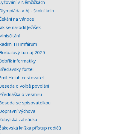
Lyžování v Němčičkách
Olympiáda v AJ - školní kolo
Čekání na Vánoce
Jak se narodil Ježíšek
Minisčítání
Radim Ti Fimfárum
Florbalový turnaj 2025
Bobřík informatiky
Břeclavský fortel
Emil Holub cestovatel
Beseda o volbě povolání
Přednáška o vesmíru
Beseda se spisovatelkou
Dopravní výchova
Kobylská zahrádka
Žákovská knížka přístup rodičů