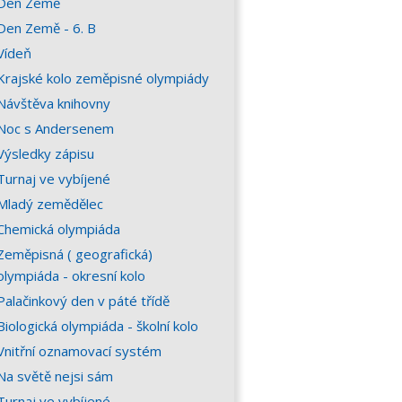
Den Země
Den Země - 6. B
Vídeň
Krajské kolo zeměpisné olympiády
Návštěva knihovny
Noc s Andersenem
Výsledky zápisu
Turnaj ve vybíjené
Mladý zemědělec
Chemická olympiáda
Zeměpisná ( geografická)
olympiáda - okresní kolo
Palačinkový den v páté třídě
Biologická olympiáda - školní kolo
Vnitřní oznamovací systém
Na světě nejsi sám
Turnaj ve vybíjené