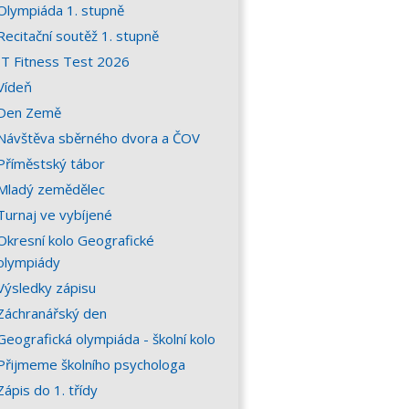
Olympiáda 1. stupně
Recitační soutěž 1. stupně
IT Fitness Test 2026
Vídeň
Den Země
Návštěva sběrného dvora a ČOV
Příměstský tábor
Mladý zemědělec
Turnaj ve vybíjené
Okresní kolo Geografické
olympiády
Výsledky zápisu
Záchranářský den
Geografická olympiáda - školní kolo
Přijmeme školního psychologa
Zápis do 1. třídy