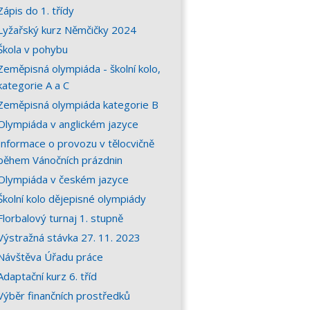
Zápis do 1. třídy
Lyžařský kurz Němčičky 2024
Škola v pohybu
Zeměpisná olympiáda - školní kolo,
kategorie A a C
Zeměpisná olympiáda kategorie B
Olympiáda v anglickém jazyce
Informace o provozu v tělocvičně
během Vánočních prázdnin
Olympiáda v českém jazyce
Školní kolo dějepisné olympiády
Florbalový turnaj 1. stupně
Výstražná stávka 27. 11. 2023
Návštěva Úřadu práce
Adaptační kurz 6. tříd
Výběr finančních prostředků