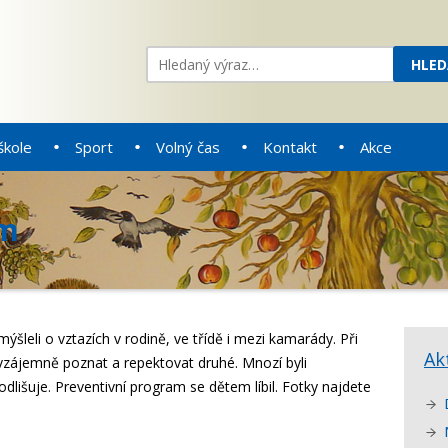
škole
Sport
Volný čas
Kontakt
Akce
ám
emýšleli o vztazích v rodině, ve třídě i mezi kamarády. Při
Ak
e vzájemně poznat a repektovat druhé. Mnozí byli
dlišuje. Preventivní program se dětem líbil. Fotky najdete