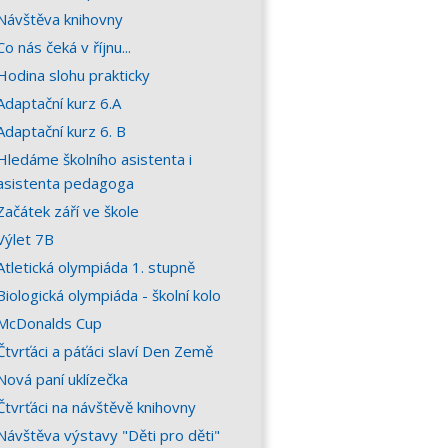
Návštěva knihovny
Co nás čeká v říjnu...
Hodina slohu prakticky
Adaptační kurz 6.A
Adaptační kurz 6. B
Hledáme školního asistenta i
asistenta pedagoga
Začátek září ve škole
Výlet 7B
Atletická olympiáda 1. stupně
Biologická olympiáda - školní kolo
McDonalds Cup
Čtvrťáci a páťáci slaví Den Země
Nová paní uklízečka
Čtvrťáci na návštěvě knihovny
Návštěva výstavy "Děti pro děti"