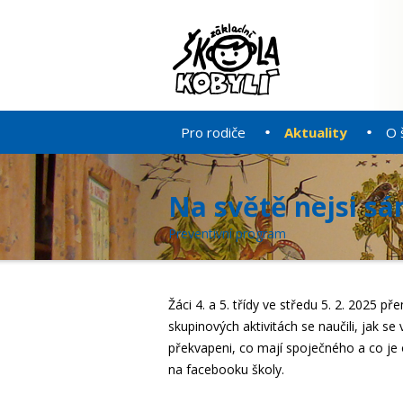
Pro rodiče
Aktuality
O 
Na světě nejsi s
Preventivní program
Žáci 4. a 5. třídy ve středu 5. 2. 2025 př
skupinových aktivitách se naučili, jak s
překvapeni, co mají spoječného a co je o
na facebooku školy.