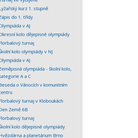
Lyžařský kurz 1. stupně
Zápis do 1. třídy
Olympiáda v AJ
Okresní kolo dějepisné olympiády
Florbalový turnaj
Školní kolo olympiády v NJ
Olympiáda v AJ
Zeměpisná olympiáda - školní kolo,
kategorie A a C
Beseda o Vánocích v komunitním
centru
Florbalový turnaj v Kloboukách
Den Země 6B
Florbalový turnaj
Školní kolo dějepisné olympiády
Hvězdárna a planetárium Brno