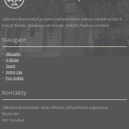
Základní škola Kobylí je úplná základní škola, kterou navštěvují žáci z
Kobylí, Bořetic, Brumovic, Morkůvek, Velkých Pavlovic a Vrbice.
Navigace
Aktuality
O škole
Sport
Volný čas
Pro rodiče
Kontakty
Základní škola Kobylí, okres Břeclav, příspěvková organizace
Školní 661
691 10 Kobylí