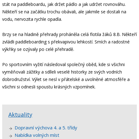
stát na paddleboardu, jak držet pádlo a jak udržet rovnováhu.
Někteří se na začátku trochu obávali, ale jakmile se dostali na
vodu, nervozita rychle opadla.
Brzy se na hladině přehrady proháněla celá flotila žáků 8.B. Někteří
zvládli paddleboarding s překvapivou lehkostí. Smích a radostné
výkřiky se ozývaly po celé přehradě.
Po sportovním vyžití následoval společný oběd, kde si všichni
vyměňovali zážitky a sdíleli veselé historky ze svých vodních
dobrodružství. Výlet se nesl v přátelské a uvolněné atmosféře a
všichni si odnesli spoustu krásných vzpomínek.
Aktuality
Dopravní výchova 4. a 5. třídy
Nabídka volných míst