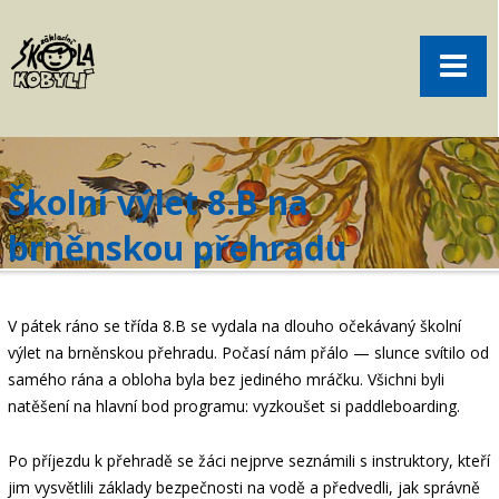
Pro rodiče
Menu
Aktuality
O škole
Sport
Školní výlet 8.B na
Volný čas
brněnskou přehradu
Kontakt
Akce
V pátek ráno se třída 8.B se vydala na dlouho očekávaný školní
žákovská knížka
výlet na brněnskou přehradu. Počasí nám přálo — slunce svítilo od
samého rána a obloha byla bez jediného mráčku. Všichni byli
objednání obědů
natěšení na hlavní bod programu: vyzkoušet si paddleboarding.
Po příjezdu k přehradě se žáci nejprve seznámili s instruktory, kteří
jim vysvětlili základy bezpečnosti na vodě a předvedli, jak správně