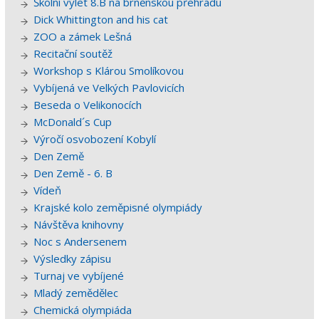
Školní výlet 8.B na brněnskou přehradu
Dick Whittington and his cat
ZOO a zámek Lešná
Recitační soutěž
Workshop s Klárou Smolíkovou
Vybíjená ve Velkých Pavlovicích
Beseda o Velikonocích
McDonald´s Cup
Výročí osvobození Kobylí
Den Země
Den Země - 6. B
Vídeň
Krajské kolo zeměpisné olympiády
Návštěva knihovny
Noc s Andersenem
Výsledky zápisu
Turnaj ve vybíjené
Mladý zemědělec
Chemická olympiáda