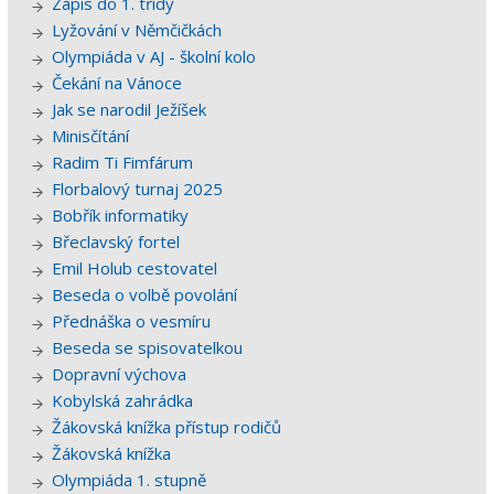
Zápis do 1. třídy
Lyžování v Němčičkách
Olympiáda v AJ - školní kolo
Čekání na Vánoce
Jak se narodil Ježíšek
Minisčítání
Radim Ti Fimfárum
Florbalový turnaj 2025
Bobřík informatiky
Břeclavský fortel
Emil Holub cestovatel
Beseda o volbě povolání
Přednáška o vesmíru
Beseda se spisovatelkou
Dopravní výchova
Kobylská zahrádka
Žákovská knížka přístup rodičů
Žákovská knížka
Olympiáda 1. stupně