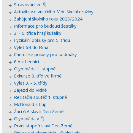
Stravování ve ŠJ
Aktualizace vnitřního řádu školní družiny
Zahájení školního roku 2023/2024
Informace pro budoucí šesťáky
3. - 5. třída hrají kuželky
Fyzikální pokusy pro 5. třídu
Výlet 6B do Brna
Chemické pokusy pro sedmáky
6.A v Lednici
Olympiáda 1. stupně
Exkurze 8. tříd ve firmě
Výlet 3. - 5. třídy
Zájezd do Vídně
Recitační soutěž 1. stupně
McDonald´s Cup
Žáci 6.A slavili Den Země
Olympiáda v ČJ
První stupeň slaví Den Země
Biologická olympiáda - školní kolo