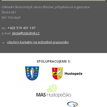
Základní škola Kobylí, okres Břeclav, příspěvková organizace
Školní 661
691 10 Kobylí
+420 519 431 147
tel.:
skola@zskobyli.cz
e-mail:
→
všechny kontakty na jednotlivé pracovníky
SPOLUPRACUJEME S: