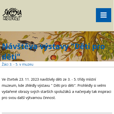
Pro rodiče
Menu
Aktuality
O škole
Sport
Návštěva výstavy "Děti pro
Volný čas
děti"
Kontakt
Žáci 3. - 5. v muzeu
Akce
žákovská knížka
Ve čtvrtek 23. 11. 2023 navštívily děti ze 3. - 5. třídy místní
muzeum, kde zhlédly výstavu " Děti pro děti". Prohlédly si velmi
objednání obědů
vydařené obrazy svých starších spolužáků a načerpaly tak inspiraci
pro svou další výtvarnou činnost.