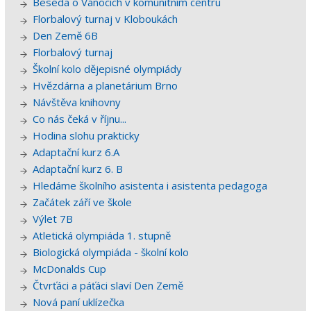
Beseda o Vánocích v komunitním centru
Florbalový turnaj v Kloboukách
Den Země 6B
Florbalový turnaj
Školní kolo dějepisné olympiády
Hvězdárna a planetárium Brno
Návštěva knihovny
Co nás čeká v říjnu...
Hodina slohu prakticky
Adaptační kurz 6.A
Adaptační kurz 6. B
Hledáme školního asistenta i asistenta pedagoga
Začátek září ve škole
Výlet 7B
Atletická olympiáda 1. stupně
Biologická olympiáda - školní kolo
McDonalds Cup
Čtvrťáci a páťáci slaví Den Země
Nová paní uklízečka