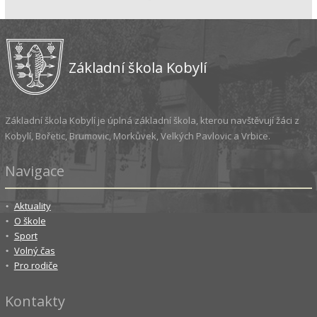
Základní škola Kobylí
Základní škola Kobylí je úplná základní škola, kterou navštěvují žáci z
Kobylí, Bořetic, Brumovic, Morkůvek, Velkých Pavlovic a Vrbice.
Navigace
Aktuality
O škole
Sport
Volný čas
Pro rodiče
Kontakty