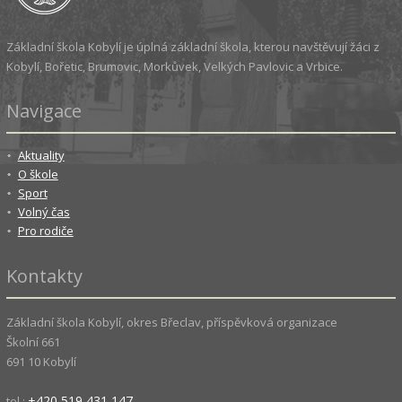
Základní škola Kobylí je úplná základní škola, kterou navštěvují žáci z
Kobylí, Bořetic, Brumovic, Morkůvek, Velkých Pavlovic a Vrbice.
Navigace
Aktuality
O škole
Sport
Volný čas
Pro rodiče
Kontakty
Základní škola Kobylí, okres Břeclav, příspěvková organizace
Školní 661
691 10 Kobylí
+420 519 431 147
tel.: