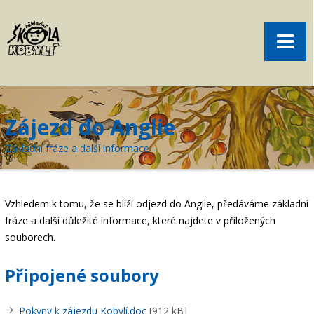
Pro rodiče
Menu
Aktuality
O škole
Sport
Zájezd do Anglie
Volný čas
Základní fráze a další informace
Kontakt
Akce
Vzhledem k tomu, že se blíží odjezd do Anglie, předáváme základní
žákovská knížka
fráze a další důležité informace, které najdete v přiložených
souborech.
objednání obědů
Připojené soubory
Pokyny k zájezdu Kobylí.doc
[912 kB]