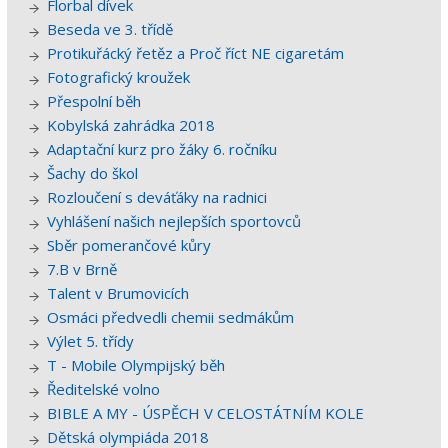
Florbal dívek
Beseda ve 3. třídě
Protikuřácký řetěz a Proč říct NE cigaretám
Fotografický kroužek
Přespolní běh
Kobylská zahrádka 2018
Adaptační kurz pro žáky 6. ročníku
Šachy do škol
Rozloučení s deváťáky na radnici
Vyhlášení našich nejlepších sportovců
Sběr pomerančové kůry
7.B v Brně
Talent v Brumovicích
Osmáci předvedli chemii sedmákům
Výlet 5. třídy
T - Mobile Olympijský běh
Ředitelské volno
BIBLE A MY - ÚSPĚCH V CELOSTÁTNÍM KOLE
Dětská olympiáda 2018