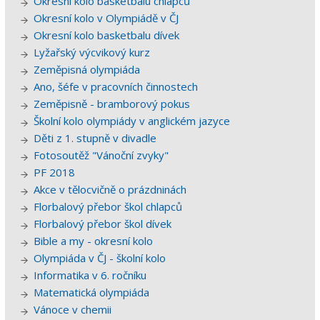
Okresní kolo basketbalu chlapců
Okresní kolo v Olympiádě v ČJ
Okresní kolo basketbalu dívek
Lyžařský výcvikový kurz
Zeměpisná olympiáda
Ano, šéfe v pracovních činnostech
Zeměpisně - bramborový pokus
Školní kolo olympiády v anglickém jazyce
Děti z 1. stupně v divadle
Fotosoutěž "Vánoční zvyky"
PF 2018
Akce v tělocvičně o prázdninách
Florbalový přebor škol chlapců
Florbalový přebor škol dívek
Bible a my - okresní kolo
Olympiáda v ČJ - školní kolo
Informatika v 6. ročníku
Matematická olympiáda
Vánoce v chemii