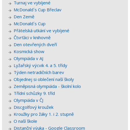
Turnaj ve vybíjené
McDonald´s Cup Břeclav
Den Země
McDonald´s Cup
Přátelská utkání ve vybíjené
Čtvrťáci v knihovně
Den otevřených dveří
Kosmická show
Olympiáda v AJ
Lyžařský výcvik 4. a 5. třídy
Týden netradičních barev
Objednej si oblečení naší školy
Zeměpisná olympiáda - školní kolo
Třídní schůzky 9. tříd
Olympiáda v ČJ
Discgolfový kroužek
Kroužky pro žáky 1. i 2. stupně
O naší škole
Distanční výuka - Google Classroom