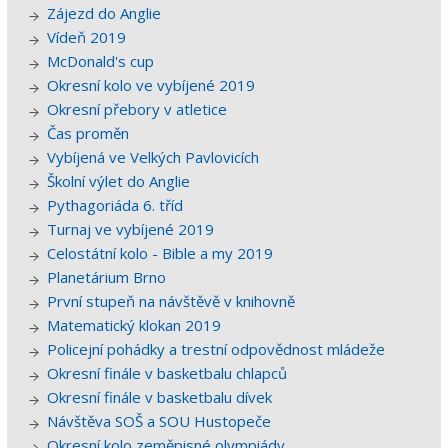
Zájezd do Anglie
Vídeň 2019
McDonald's cup
Okresní kolo ve vybíjené 2019
Okresní přebory v atletice
Čas proměn
Vybíjená ve Velkých Pavlovicích
Školní výlet do Anglie
Pythagoriáda 6. tříd
Turnaj ve vybíjené 2019
Celostátní kolo - Bible a my 2019
Planetárium Brno
První stupeň na návštěvě v knihovně
Matematický klokan 2019
Policejní pohádky a trestní odpovědnost mládeže
Okresní finále v basketbalu chlapců
Okresní finále v basketbalu dívek
Návštěva SOŠ a SOU Hustopeče
Okresní kolo zeměpisné olympiády