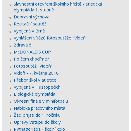
Slavnostní otevření školního hřiště - atletická
olympiáda 1. stupně
Dopravní výchova
Recitační soutěž
Vybíjená v Brně
Vyhlášení vítězů fotosoutěže "Vídeň"
Zdravá 5
McDONALD'S CUP
Po čem chodíme?
Fotosoutěž "Vídeň"
Vídeň - 7. května 2018
Přebor škol v atletice
Vybíjená v Hustopečích
Biologická olympiáda
Okresní finále v minifotbalu
Nabídka pracovního místa
Žáci přijatí do 1. ročníku
Úpravy vstupu do školy
Pythagoriáda - školní kolo