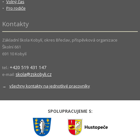
Volný čas
Pro rodiče
Kontakty
Základní škola Kobylí, okres Břeclav, příspěvková organizace
Školní 661
691 10 Kobylí
+420 519 431 147
tel.:
skola@zskobyli.cz
e-mail:
→
všechny kontakty na jednotlivé pracovníky
SPOLUPRACUJEME S: