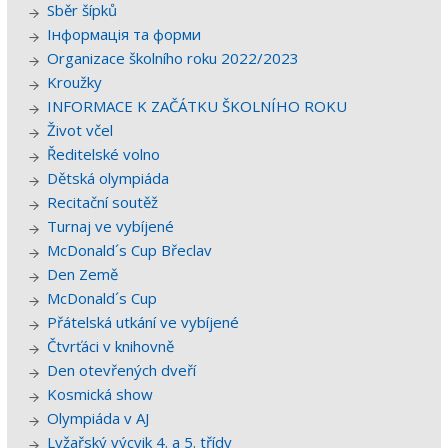
Sběr šípků
Інформація та форми
Organizace školního roku 2022/2023
Kroužky
INFORMACE K ZAČÁTKU ŠKOLNÍHO ROKU
Život včel
Ředitelské volno
Dětská olympiáda
Recitační soutěž
Turnaj ve vybíjené
McDonald´s Cup Břeclav
Den Země
McDonald´s Cup
Přátelská utkání ve vybíjené
Čtvrťáci v knihovně
Den otevřených dveří
Kosmická show
Olympiáda v AJ
Lyžařský výcvik 4. a 5. třídy