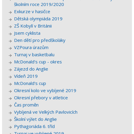
školním roce 2019/2020
Exkurze v hasičce
Dětská olympiáda 2019
ZŠ Kobylí v Británii
Jsem cyklista
Den dětí pro předškoláky
VZPoura úrazům
Turnaj v basketbalu
McDonald's cup - okres
Zájezd do Anglie
Vídeň 2019
McDonald's cup
Okresní kolo ve vybíjené 2019
Okresní přebory v atletice
Čas proměn
Vybíjená ve Velkých Pavlovicích
Školní výlet do Anglie
Pythagoriáda 6. tříd
Turnaj ve vybíjené 2019