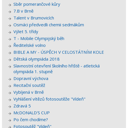
Sběr pomerančové kůry
7.B v Brně
Talent v Brumovicích
Osmáci předvedli chemii sedmákům
Výlet 5. třídy
T - Mobile Olympijský běh
Ředitelské volno
BIBLE A MY - ÚSPĚCH V CELOSTÁTNÍM KOLE
Dětská olympiáda 2018
Slavnostní otevření školního hřiště - atletická
olympiáda 1. stupně
Dopravní výchova
Recitační soutěž
Vybíjená v Brně
Vyhlášení vítězů fotosoutěže "Vídeň"
Zdravá 5
McDONALD'S CUP
Po čem chodíme?
Fotosoutěž "Vídeň"