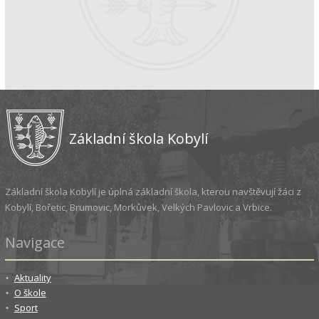
Základní škola Kobylí
Základní škola Kobylí je úplná základní škola, kterou navštěvují žáci z
Kobylí, Bořetic, Brumovic, Morkůvek, Velkých Pavlovic a Vrbice.
Navigace
Aktuality
O škole
Sport