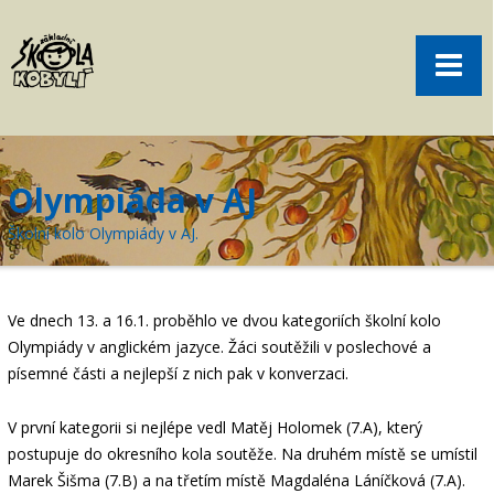
Pro rodiče
Menu
Aktuality
O škole
Sport
Olympiáda v AJ
Volný čas
Školní kolo Olympiády v AJ.
Kontakt
Akce
Ve dnech 13. a 16.1. proběhlo ve dvou kategoriích školní kolo
žákovská knížka
Olympiády v anglickém jazyce. Žáci soutěžili v poslechové a
písemné části a nejlepší z nich pak v konverzaci.
objednání obědů
V první kategorii si nejlépe vedl Matěj Holomek (7.A), který
postupuje do okresního kola soutěže. Na druhém místě se umístil
Marek Šišma (7.B) a na třetím místě Magdaléna Láníčková (7.A).