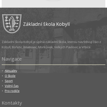
Základní škola Kobylí
Základní škola Kobylí je úplná základní škola, kterou navštěvují žáci z
Kobylí, Bořetic, Brumovic, Morkůvek, Velkých Pavlovic a Vrbice.
Navigace
Aktuality
O škole
Sport
Volný čas
Pro rodiče
Kontakty