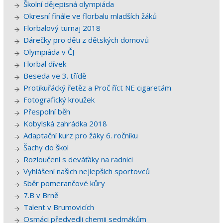
Školní dějepisná olympiáda
Okresní finále ve florbalu mladších žáků
Florbalový turnaj 2018
Dárečky pro děti z dětských domovů
Olympiáda v ČJ
Florbal dívek
Beseda ve 3. třídě
Protikuřácký řetěz a Proč říct NE cigaretám
Fotografický kroužek
Přespolní běh
Kobylská zahrádka 2018
Adaptační kurz pro žáky 6. ročníku
Šachy do škol
Rozloučení s deváťáky na radnici
Vyhlášení našich nejlepších sportovců
Sběr pomerančové kůry
7.B v Brně
Talent v Brumovicích
Osmáci předvedli chemii sedmákům