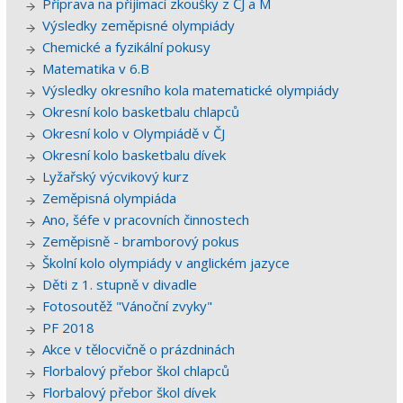
Příprava na přijímací zkoušky z ČJ a M
Výsledky zeměpisné olympiády
Chemické a fyzikální pokusy
Matematika v 6.B
Výsledky okresního kola matematické olympiády
Okresní kolo basketbalu chlapců
Okresní kolo v Olympiádě v ČJ
Okresní kolo basketbalu dívek
Lyžařský výcvikový kurz
Zeměpisná olympiáda
Ano, šéfe v pracovních činnostech
Zeměpisně - bramborový pokus
Školní kolo olympiády v anglickém jazyce
Děti z 1. stupně v divadle
Fotosoutěž "Vánoční zvyky"
PF 2018
Akce v tělocvičně o prázdninách
Florbalový přebor škol chlapců
Florbalový přebor škol dívek