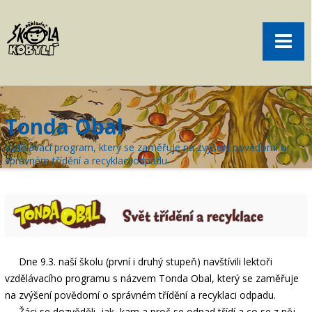
Pro rodiče
Menu
Aktuality
O škole
Sport
Tonda Obal
Volný čas
Vzdělávací program, který se zaměřuje na zvýšení povědomí o
Kontakt
správném třídění a recyklaci odpadu
Akce
žákovská knížka
objednání obědů
Dne 9.3. naší školu (první i druhý stupeň) navštívili lektoři
vzdělávacího programu s názvem Tonda Obal, který se zaměřuje
na zvýšení povědomí o správném třídění a recyklaci odpadu.
Žáci se dozvěděli, jak, kam a proč se odpad třídí a co se z něj