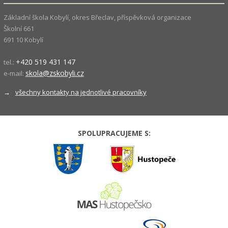
Základní škola Kobylí, okres Břeclav, příspěvková organizace
Školní 661
691 10 Kobylí
+420 519 431 147
tel.:
skola@zskobyli.cz
e-mail:
→
všechny kontakty na jednotlivé pracovníky
SPOLUPRACUJEME S: