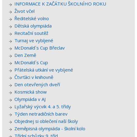
INFORMACE K ZAČÁTKU ŠKOLNÍHO ROKU
Život včel
Ředitelské volno
Dětská olympiáda
Recitační soutěž
Turnaj ve vybíjené
McDonald´s Cup Břeclav
Den Země
McDonald´s Cup
Přátelská utkání ve vybíjené
Čtvrťáci v knihovně
Den otevřených dveří
Kosmická show
Olympiáda v AJ
Lyžařský výcvik 4. a 5. třídy
Týden netradičních barev
Objednej si oblečení naší školy
Zeměpisná olympiáda - školní kolo
Třídní schůzky 9. tříd