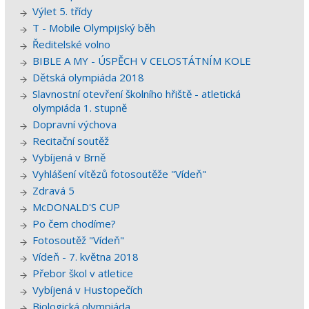
Výlet 5. třídy
T - Mobile Olympijský běh
Ředitelské volno
BIBLE A MY - ÚSPĚCH V CELOSTÁTNÍM KOLE
Dětská olympiáda 2018
Slavnostní otevření školního hřiště - atletická
olympiáda 1. stupně
Dopravní výchova
Recitační soutěž
Vybíjená v Brně
Vyhlášení vítězů fotosoutěže "Vídeň"
Zdravá 5
McDONALD'S CUP
Po čem chodíme?
Fotosoutěž "Vídeň"
Vídeň - 7. května 2018
Přebor škol v atletice
Vybíjená v Hustopečích
Biologická olympiáda