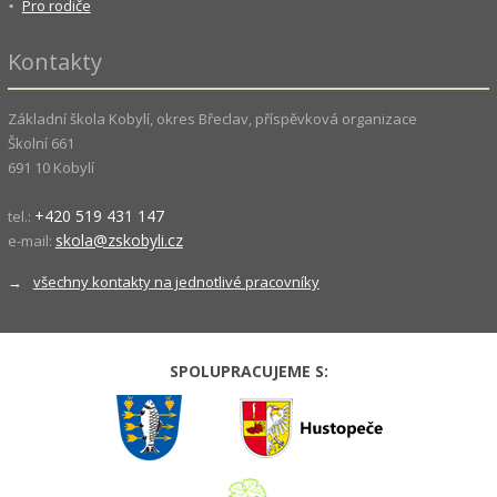
Pro rodiče
Kontakty
Základní škola Kobylí, okres Břeclav, příspěvková organizace
Školní 661
691 10 Kobylí
+420 519 431 147
tel.:
skola@zskobyli.cz
e-mail:
→
všechny kontakty na jednotlivé pracovníky
SPOLUPRACUJEME S: