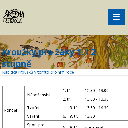
Pro rodiče
Menu
Aktuality
O škole
Sport
Kroužky pro žáky 1. i 2.
Volný čas
stupně
Kontakt
Nabídka kroužků v tomto školním roce
Akce
žákovská knížka
1. tř.
12.30 - 13.00
Náboženství
2. tř.
13.00 - 13.30
objednání obědů
Tvoření
1. - 5. tř.
13.30 - 14.30
Pondělí
Vaření
6. - 8. tř.
13.30
Sport pro
6. - 9. tř.
operativně