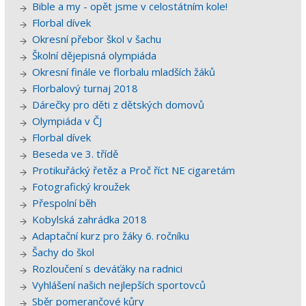
Bible a my - opět jsme v celostátním kole!
Florbal dívek
Okresní přebor škol v šachu
Školní dějepisná olympiáda
Okresní finále ve florbalu mladších žáků
Florbalový turnaj 2018
Dárečky pro děti z dětských domovů
Olympiáda v ČJ
Florbal dívek
Beseda ve 3. třídě
Protikuřácký řetěz a Proč říct NE cigaretám
Fotografický kroužek
Přespolní běh
Kobylská zahrádka 2018
Adaptační kurz pro žáky 6. ročníku
Šachy do škol
Rozloučení s deváťáky na radnici
Vyhlášení našich nejlepších sportovců
Sběr pomerančové kůry