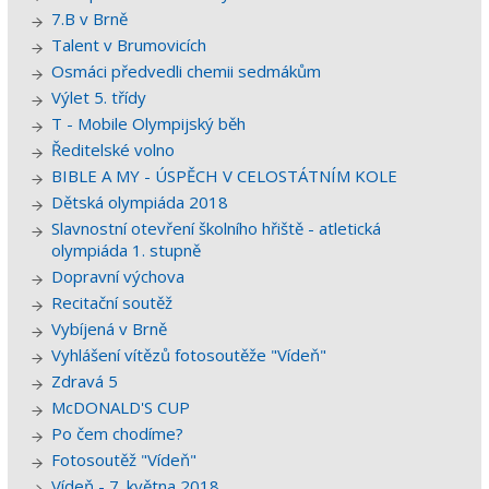
7.B v Brně
Talent v Brumovicích
Osmáci předvedli chemii sedmákům
Výlet 5. třídy
T - Mobile Olympijský běh
Ředitelské volno
BIBLE A MY - ÚSPĚCH V CELOSTÁTNÍM KOLE
Dětská olympiáda 2018
Slavnostní otevření školního hřiště - atletická
olympiáda 1. stupně
Dopravní výchova
Recitační soutěž
Vybíjená v Brně
Vyhlášení vítězů fotosoutěže "Vídeň"
Zdravá 5
McDONALD'S CUP
Po čem chodíme?
Fotosoutěž "Vídeň"
Vídeň - 7. května 2018