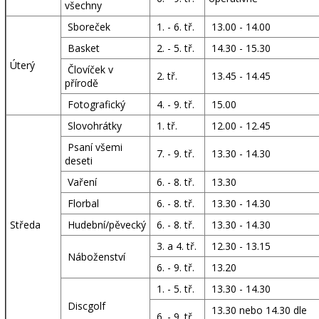
všechny
Sboreček
1. - 6. tř.
13.00 - 14.00
Basket
2. - 5. tř.
14.30 - 15.30
Úterý
Človíček v
2. tř.
13.45 - 14.45
přírodě
Fotografický
4. - 9. tř.
15.00
Slovohrátky
1. tř.
12.00 - 12.45
Psaní všemi
7. - 9. tř.
13.30 - 14.30
deseti
Vaření
6. - 8. tř.
13.30
Florbal
6. - 8. tř.
13.30 - 14.30
Středa
Hudební/pěvecký
6. - 8. tř.
13.30 - 14.30
3. a 4. tř.
12.30 - 13.15
Náboženství
6. - 9. tř.
13.20
1. - 5. tř.
13.30 - 14.30
Discgolf
13.30 nebo 14.30 dle
6. - 9. tř.