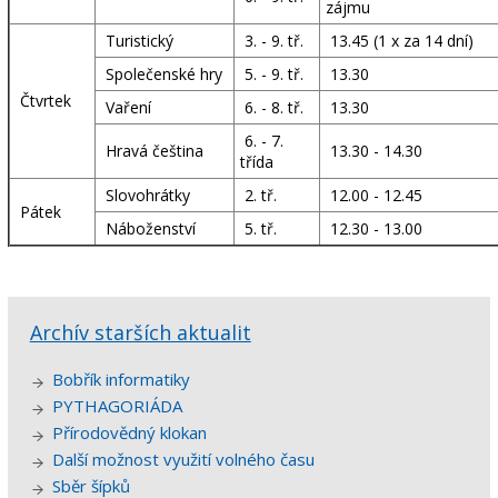
zájmu
Turistický
3. - 9. tř.
13.45 (1 x za 14 dní)
Společenské hry
5. - 9. tř.
13.30
Čtvrtek
Vaření
6. - 8. tř.
13.30
6. - 7.
Hravá čeština
13.30 - 14.30
třída
Slovohrátky
2. tř.
12.00 - 12.45
Pátek
Náboženství
5
. tř.
12.30 - 13.00
Archív starších aktualit
Bobřík informatiky
PYTHAGORIÁDA
Přírodovědný klokan
Další možnost využití volného času
Sběr šípků