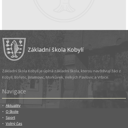
Základní škola Kobylí
Základní škola Kobylí je úplná základní škola, kterou navštěvují žáci z
Kobylí, Bořetic, Brumovic, Morkůvek, Velkých Pavlovic a Vrbice.
Navigace
Aktuality
O škole
Sport
Volný čas