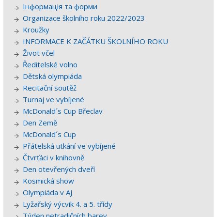
Інформація та форми
Organizace školního roku 2022/2023
Kroužky
INFORMACE K ZAČÁTKU ŠKOLNÍHO ROKU
Život včel
Ředitelské volno
Dětská olympiáda
Recitační soutěž
Turnaj ve vybíjené
McDonald´s Cup Břeclav
Den Země
McDonald´s Cup
Přátelská utkání ve vybíjené
Čtvrťáci v knihovně
Den otevřených dveří
Kosmická show
Olympiáda v AJ
Lyžařský výcvik 4. a 5. třídy
Týden netradičních barev