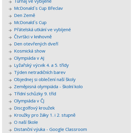
Turnaj ve vybíjené
McDonald´s Cup Břeclav
Den Země
McDonald´s Cup
Přátelská utkání ve vybíjené
Čtvrťáci v knihovně
Den otevřených dveří
Kosmická show
Olympiáda v AJ
Lyžařský výcvik 4. a 5. třídy
Týden netradičních barev
Objednej si oblečení naší školy
Zeměpisná olympiáda - školní kolo
Třídní schůzky 9. tříd
Olympiáda v ČJ
Discgolfový kroužek
Kroužky pro žáky 1. i 2. stupně
O naší škole
Distanční výuka - Google Classroom