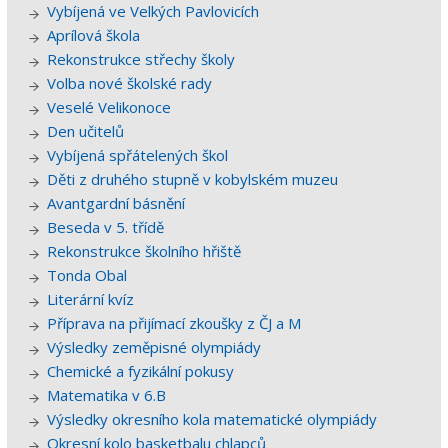
Vybíjená ve Velkých Pavlovicích
Aprílová škola
Rekonstrukce střechy školy
Volba nové školské rady
Veselé Velikonoce
Den učitelů
Vybíjená spřátelených škol
Děti z druhého stupně v kobylském muzeu
Avantgardní básnění
Beseda v 5. třídě
Rekonstrukce školního hřiště
Tonda Obal
Literární kvíz
Příprava na přijímací zkoušky z ČJ a M
Výsledky zeměpisné olympiády
Chemické a fyzikální pokusy
Matematika v 6.B
Výsledky okresního kola matematické olympiády
Okresní kolo basketbalu chlapců