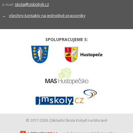
skola@zskobyli.cz
e-mail:
→
všechny kontakty na jednotlivé pracovníky
SPOLUPRACUJEME S:
© 2017-2026 Základní škola Kobylí na Moravě