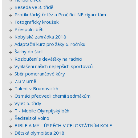
Beseda ve 3. třídě
Protikuřácký řetěz a Proč říct NE cigaretám
Fotografický kroužek
Přespolní běh
Kobylská zahrádka 2018
Adaptační kurz pro žáky 6. ročníku
Šachy do škol
Rozloučení s deváťáky na radnici
Vyhlášení našich nejlepších sportovců
Sběr pomerančové kůry
7.B v Brně
Talent v Brumovicích
Osmáci předvedli chemii sedmákům
Výlet 5. třídy
T - Mobile Olympijský běh
Ředitelské volno
BIBLE A MY - ÚSPĚCH V CELOSTÁTNÍM KOLE
Dětská olympiáda 2018