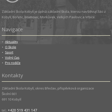
Základní škola Kobylí je úplná základní škola, kterou navštěvují žáci z
Kobylí, Bořetic, Brumovic, Morkůvek, Velkých Pavlovic a Vrbice.
Navigace
Aktuality
O škole
Sport
Volný čas
Pro rodiče
Kontakty
Základní škola Kobylí, okres Břeclav, příspěvková organizace
Školní 661
691 10 Kobylí
+420 519 431 147
tel.: