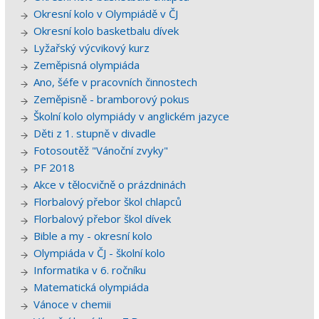
Okresní kolo v Olympiádě v ČJ
Okresní kolo basketbalu dívek
Lyžařský výcvikový kurz
Zeměpisná olympiáda
Ano, šéfe v pracovních činnostech
Zeměpisně - bramborový pokus
Školní kolo olympiády v anglickém jazyce
Děti z 1. stupně v divadle
Fotosoutěž "Vánoční zvyky"
PF 2018
Akce v tělocvičně o prázdninách
Florbalový přebor škol chlapců
Florbalový přebor škol dívek
Bible a my - okresní kolo
Olympiáda v ČJ - školní kolo
Informatika v 6. ročníku
Matematická olympiáda
Vánoce v chemii