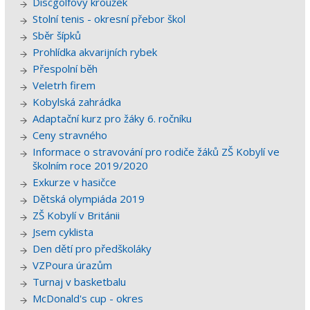
Discgolfový kroužek
Stolní tenis - okresní přebor škol
Sběr šípků
Prohlídka akvarijních rybek
Přespolní běh
Veletrh firem
Kobylská zahrádka
Adaptační kurz pro žáky 6. ročníku
Ceny stravného
Informace o stravování pro rodiče žáků ZŠ Kobylí ve
školním roce 2019/2020
Exkurze v hasičce
Dětská olympiáda 2019
ZŠ Kobylí v Británii
Jsem cyklista
Den dětí pro předškoláky
VZPoura úrazům
Turnaj v basketbalu
McDonald's cup - okres