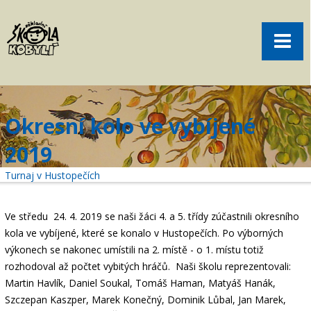
Pro rodiče
Menu
Aktuality
O škole
Sport
Okresní kolo ve vybíjené
Volný čas
2019
Kontakt
Turnaj v Hustopečích
Akce
žákovská knížka
Ve středu 24. 4. 2019 se naši žáci 4. a 5. třídy zúčastnili okresního
kola ve vybíjené, které se konalo v Hustopečích. Po výborných
objednání obědů
výkonech se nakonec
umístili na 2. místě - o 1. místu totiž
rozhodoval až
počtet vybitých hráčů. Naši školu reprezentovali:
Martin Havlík, Daniel Soukal, Tomáš Haman, Matyáš Hanák,
Szczepan Kaszper, Marek Konečný, Dominik Lůbal, Jan Marek,