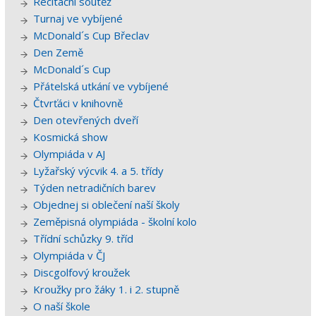
Recitační soutěž
Turnaj ve vybíjené
McDonald´s Cup Břeclav
Den Země
McDonald´s Cup
Přátelská utkání ve vybíjené
Čtvrťáci v knihovně
Den otevřených dveří
Kosmická show
Olympiáda v AJ
Lyžařský výcvik 4. a 5. třídy
Týden netradičních barev
Objednej si oblečení naší školy
Zeměpisná olympiáda - školní kolo
Třídní schůzky 9. tříd
Olympiáda v ČJ
Discgolfový kroužek
Kroužky pro žáky 1. i 2. stupně
O naší škole