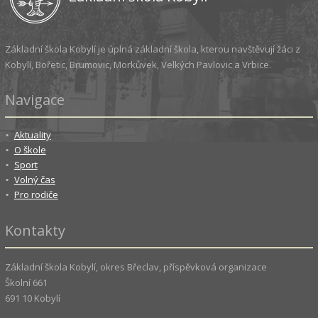
Základní škola Kobylí je úplná základní škola, kterou navštěvují žáci z
Kobylí, Bořetic, Brumovic, Morkůvek, Velkých Pavlovic a Vrbice.
Navigace
Aktuality
O škole
Sport
Volný čas
Pro rodiče
Kontakty
Základní škola Kobylí, okres Břeclav, příspěvková organizace
Školní 661
691 10 Kobylí