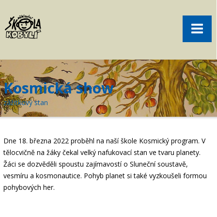
Pro rodiče
Menu
Aktuality
O škole
Sport
Kosmická show
Volný čas
zážitkový stan
Kontakt
Akce
Dne 18. března 2022 proběhl na naší škole Kosmický program. V
žákovská knížka
tělocvičně na žáky čekal velký nafukovací stan ve tvaru planety.
Žáci se dozvěděli spoustu zajímavostí o Sluneční soustavě,
objednání obědů
vesmíru a kosmonautice. Pohyb planet si také vyzkoušeli formou
pohybových her.