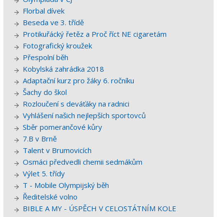
Florbal dívek
Beseda ve 3. třídě
Protikuřácký řetěz a Proč říct NE cigaretám
Fotografický kroužek
Přespolní běh
Kobylská zahrádka 2018
Adaptační kurz pro žáky 6. ročníku
Šachy do škol
Rozloučení s deváťáky na radnici
Vyhlášení našich nejlepších sportovců
Sběr pomerančové kůry
7.B v Brně
Talent v Brumovicích
Osmáci předvedli chemii sedmákům
Výlet 5. třídy
T - Mobile Olympijský běh
Ředitelské volno
BIBLE A MY - ÚSPĚCH V CELOSTÁTNÍM KOLE