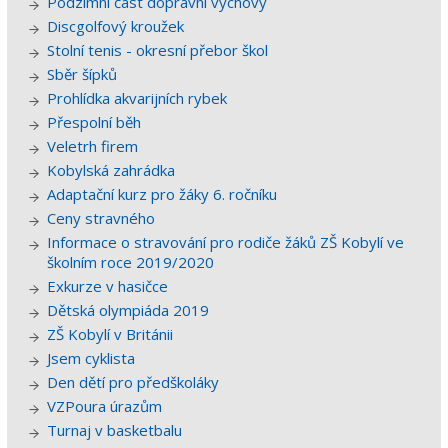
Podzimní část dopravní výchovy
Discgolfový kroužek
Stolní tenis - okresní přebor škol
Sběr šípků
Prohlídka akvarijních rybek
Přespolní běh
Veletrh firem
Kobylská zahrádka
Adaptační kurz pro žáky 6. ročníku
Ceny stravného
Informace o stravování pro rodiče žáků ZŠ Kobylí ve
školním roce 2019/2020
Exkurze v hasičce
Dětská olympiáda 2019
ZŠ Kobylí v Británii
Jsem cyklista
Den dětí pro předškoláky
VZPoura úrazům
Turnaj v basketbalu