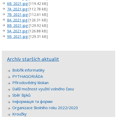
6B_2021.jpg
[119.42 kB]
7A_2021.jpg
[112.78 kB]
7B_2021.jpg
[112.61 kB]
8A_2021.jpg
[126.31 kB]
8B_2021.jpg
[129.92 kB]
9A_2021.jpg
[126.88 kB]
9B_2021.jpg
[129.31 kB]
Archív starších aktualit
Bobřík informatiky
PYTHAGORIÁDA
Přírodovědný klokan
Další možnost využití volného času
Sběr šípků
Інформація та форми
Organizace školního roku 2022/2023
Kroužky