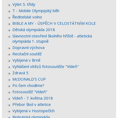
Výlet 5. třídy
T - Mobile Olympijský běh
Ředitelské volno
BIBLE A MY - ÚSPĚCH V CELOSTÁTNÍM KOLE
Dětská olympiáda 2018
Slavnostní otevření školního hřiště - atletická
olympiáda 1. stupně
Dopravní výchova
Recitační soutěž
Vybíjená v Brně
Vyhlášení vítězů fotosoutěže "Vídeň"
Zdravá 5
McDONALD'S CUP
Po čem chodíme?
Fotosoutěž "Vídeň"
Vídeň - 7. května 2018
Přebor škol v atletice
Vybíjená v Hustopečích
Biologická olympiáda