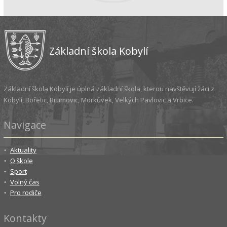
Základní škola Kobylí
Základní škola Kobylí je úplná základní škola, kterou navštěvují žáci z
Kobylí, Bořetic, Brumovic, Morkůvek, Velkých Pavlovic a Vrbice.
Navigace
Aktuality
O škole
Sport
Volný čas
Pro rodiče
Kontakty