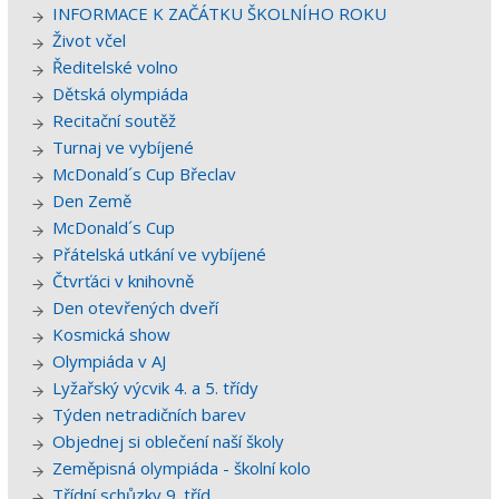
INFORMACE K ZAČÁTKU ŠKOLNÍHO ROKU
Život včel
Ředitelské volno
Dětská olympiáda
Recitační soutěž
Turnaj ve vybíjené
McDonald´s Cup Břeclav
Den Země
McDonald´s Cup
Přátelská utkání ve vybíjené
Čtvrťáci v knihovně
Den otevřených dveří
Kosmická show
Olympiáda v AJ
Lyžařský výcvik 4. a 5. třídy
Týden netradičních barev
Objednej si oblečení naší školy
Zeměpisná olympiáda - školní kolo
Třídní schůzky 9. tříd