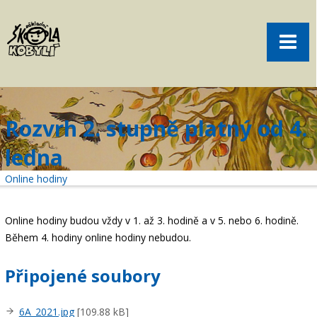
Pro rodiče
Menu
Aktuality
O škole
Sport
Rozvrh 2. stupně platný od 4.
Volný čas
ledna
Kontakt
Online hodiny
Akce
žákovská knížka
Online hodiny budou vždy v 1. až 3. hodině a v 5. nebo 6. hodině.
Během 4. hodiny online hodiny nebudou.
objednání obědů
Připojené soubory
6A_2021.jpg
[109.88 kB]