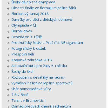
Školní dějepisná olympiáda
Okresní finále ve florbalu mladších žáků
Florbalový turnaj 2018
Dárečky pro děti z dětských domovů
Olympiáda v ČJ
Florbal dívek
Beseda ve 3. třídě
Protikuřácký řetěz a Proč říct NE cigaretám
Fotografický kroužek
Přespolní běh
Kobylská zahrádka 2018
Adaptační kurz pro žáky 6. ročníku
Šachy do škol
Rozloučení s deváťáky na radnici
Vyhlášení našich nejlepších sportovců
Sběr pomerančové kůry
7.B v Brně
Talent v Brumovicích
Osmáci předvedli chemii sedmákům