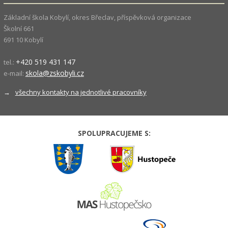
Základní škola Kobylí, okres Břeclav, příspěvková organizace
Školní 661
691 10 Kobylí
+420 519 431 147
tel.:
skola@zskobyli.cz
e-mail:
→
všechny kontakty na jednotlivé pracovníky
SPOLUPRACUJEME S: