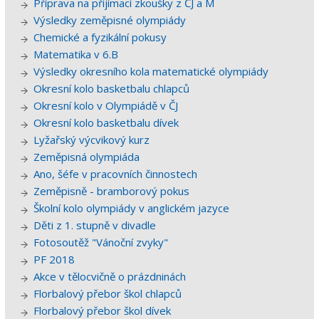
Příprava na přijímací zkoušky z ČJ a M
Výsledky zeměpisné olympiády
Chemické a fyzikální pokusy
Matematika v 6.B
Výsledky okresního kola matematické olympiády
Okresní kolo basketbalu chlapců
Okresní kolo v Olympiádě v ČJ
Okresní kolo basketbalu dívek
Lyžařský výcvikový kurz
Zeměpisná olympiáda
Ano, šéfe v pracovních činnostech
Zeměpisně - bramborový pokus
Školní kolo olympiády v anglickém jazyce
Děti z 1. stupně v divadle
Fotosoutěž "Vánoční zvyky"
PF 2018
Akce v tělocvičně o prázdninách
Florbalový přebor škol chlapců
Florbalový přebor škol dívek