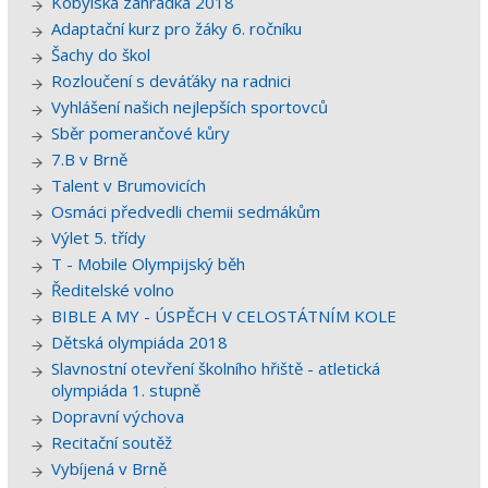
Kobylská zahrádka 2018
Adaptační kurz pro žáky 6. ročníku
Šachy do škol
Rozloučení s deváťáky na radnici
Vyhlášení našich nejlepších sportovců
Sběr pomerančové kůry
7.B v Brně
Talent v Brumovicích
Osmáci předvedli chemii sedmákům
Výlet 5. třídy
T - Mobile Olympijský běh
Ředitelské volno
BIBLE A MY - ÚSPĚCH V CELOSTÁTNÍM KOLE
Dětská olympiáda 2018
Slavnostní otevření školního hřiště - atletická
olympiáda 1. stupně
Dopravní výchova
Recitační soutěž
Vybíjená v Brně