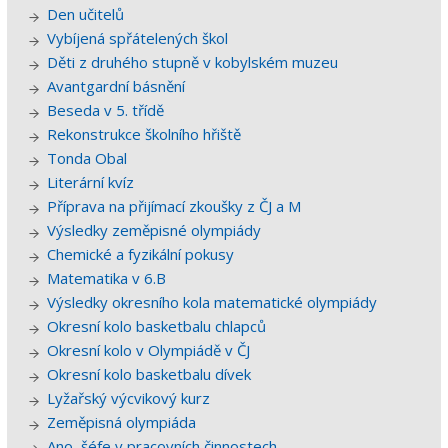
Den učitelů
Vybíjená spřátelených škol
Děti z druhého stupně v kobylském muzeu
Avantgardní básnění
Beseda v 5. třídě
Rekonstrukce školního hřiště
Tonda Obal
Literární kvíz
Příprava na přijímací zkoušky z ČJ a M
Výsledky zeměpisné olympiády
Chemické a fyzikální pokusy
Matematika v 6.B
Výsledky okresního kola matematické olympiády
Okresní kolo basketbalu chlapců
Okresní kolo v Olympiádě v ČJ
Okresní kolo basketbalu dívek
Lyžařský výcvikový kurz
Zeměpisná olympiáda
Ano, šéfe v pracovních činnostech