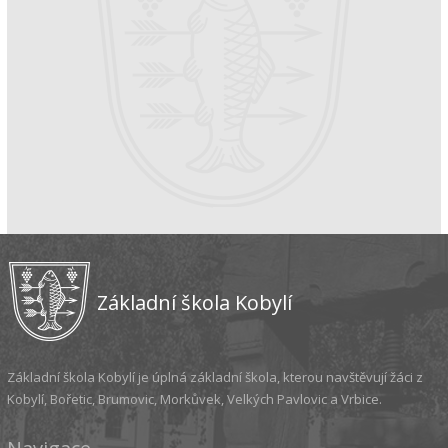
Základní škola Kobylí
Základní škola Kobylí je úplná základní škola, kterou navštěvují žáci z
Kobylí, Bořetic, Brumovic, Morkůvek, Velkých Pavlovic a Vrbice.