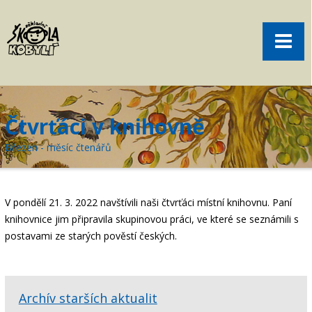
Pro rodiče
Menu
Aktuality
O škole
Sport
Čtvrťáci v knihovně
Volný čas
Březen - měsíc čtenářů
Kontakt
Akce
V pondělí 21. 3. 2022 navštívili naši čtvrťáci místní knihovnu. Paní
žákovská knížka
knihovnice jim připravila skupinovou práci, ve které se seznámili s
postavami ze starých pověstí českých.
objednání obědů
Archív starších aktualit