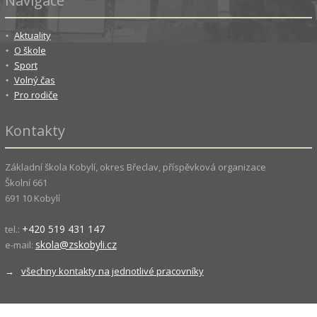
Navigace
Aktuality
O škole
Sport
Volný čas
Pro rodiče
Kontakty
Základní škola Kobylí, okres Břeclav, příspěvková organizace
Školní 661
691 10 Kobylí
+420 519 431 147
tel.:
skola@zskobyli.cz
e-mail:
→
všechny kontakty na jednotlivé pracovníky