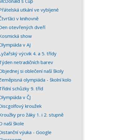
McDonald´s Cup
Přátelská utkání ve vybíjené
Čtvrťáci v knihovně
Den otevřených dveří
Kosmická show
Olympiáda v AJ
Lyžařský výcvik 4. a 5. třídy
Týden netradičních barev
Objednej si oblečení naší školy
Zeměpisná olympiáda - školní kolo
Třídní schůzky 9. tříd
Olympiáda v ČJ
Discgolfový kroužek
Kroužky pro žáky 1. i 2. stupně
O naší škole
Distanční výuka - Google
Classroom