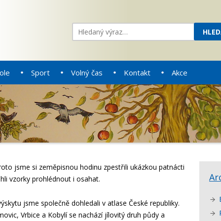
ole
Sport
Volný čas
Kontakt
Akce
oto jsme si zeměpisnou hodinu zpestřili ukázkou patnácti
Ar
hli vzorky prohlédnout i osahat.
 výskytu jsme společně dohledali v atlase České republiky.
umovic, Vrbice a Kobylí se nachází jílovitý druh půdy a