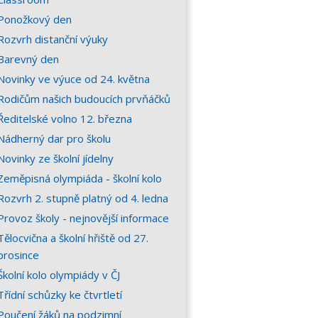
Ponožkový den
Rozvrh distanční výuky
Barevný den
Novinky ve výuce od 24. května
Rodičům našich budoucích prvňáčků
Ředitelské volno 12. března
Nádherný dar pro školu
Novinky ze školní jídelny
Zeměpisná olympiáda - školní kolo
Rozvrh 2. stupně platný od 4. ledna
Provoz školy - nejnovější informace
Tělocvična a školní hřiště od 27.
prosince
Školní kolo olympiády v ČJ
Třídní schůzky ke čtvrtletí
Poučení žáků na podzimní