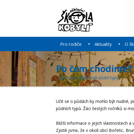
Pro rodiče
Aktuality
O šk
Po čem chodíme?
... jak jsme objevovali půdní typy.
Učit se o půdách by mohlo být nudné, pr
půdních typů. Žáci šestých ročníků si mo
Bližší informace o jejich vlastnostech a
Zjistili jsme, že v okolí obcí Bořetic, Br