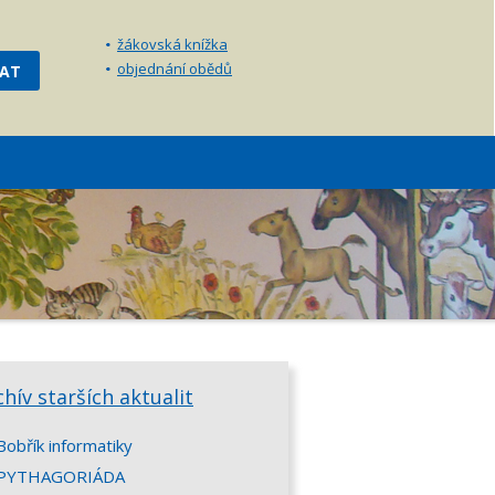
žákovská knížka
objednání obědů
chív starších aktualit
Bobřík informatiky
PYTHAGORIÁDA