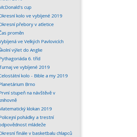
McDonald's cup
Okresní kolo ve vybíjené 2019
Okresní přebory v atletice
Čas proměn
Vybíjená ve Velkých Pavlovicích
Školní výlet do Anglie
Pythagoriáda 6. tříd
Turnaj ve vybíjené 2019
Celostátní kolo - Bible a my 2019
Planetárium Brno
První stupeň na návštěvě v
knihovně
Matematický klokan 2019
Policejní pohádky a trestní
odpovědnost mládeže
Okresní finále v basketbalu chlapců