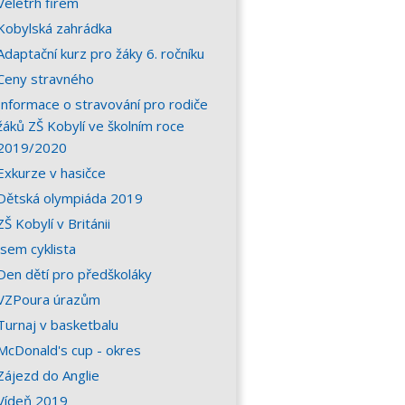
Veletrh firem
Kobylská zahrádka
Adaptační kurz pro žáky 6. ročníku
Ceny stravného
Informace o stravování pro rodiče
žáků ZŠ Kobylí ve školním roce
2019/2020
Exkurze v hasičce
Dětská olympiáda 2019
ZŠ Kobylí v Británii
Jsem cyklista
Den dětí pro předškoláky
VZPoura úrazům
Turnaj v basketbalu
McDonald's cup - okres
Zájezd do Anglie
Vídeň 2019