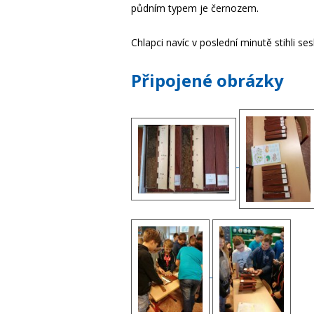
půdním typem je černozem.
Chlapci navíc v poslední minutě stihli se
Připojené obrázky