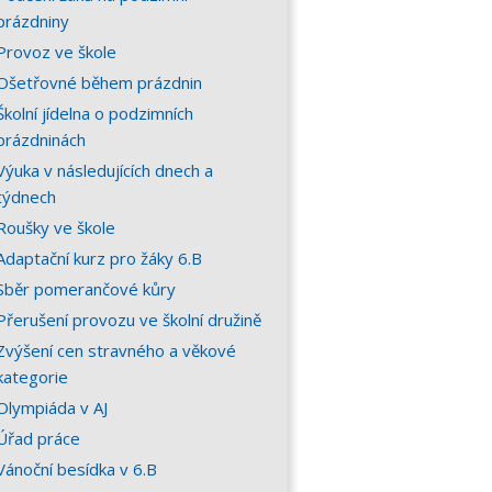
prázdniny
Provoz ve škole
Ošetřovné během prázdnin
Školní jídelna o podzimních
prázdninách
Výuka v následujících dnech a
týdnech
Roušky ve škole
Adaptační kurz pro žáky 6.B
Sběr pomerančové kůry
Přerušení provozu ve školní družině
Zvýšení cen stravného a věkové
kategorie
Olympiáda v AJ
Úřad práce
Vánoční besídka v 6.B