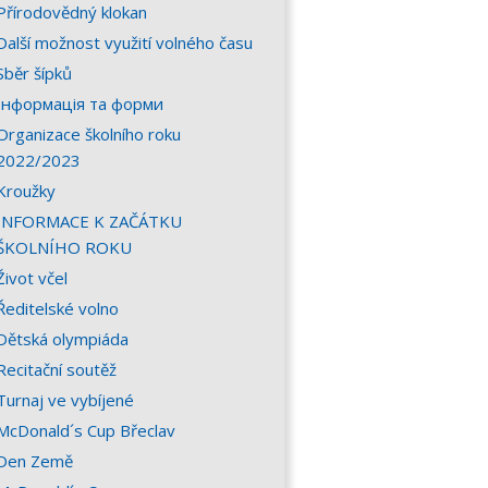
Přírodovědný klokan
Další možnost využití volného času
Sběr šípků
Інформація та форми
Organizace školního roku
2022/2023
Kroužky
INFORMACE K ZAČÁTKU
ŠKOLNÍHO ROKU
Život včel
Ředitelské volno
Dětská olympiáda
Recitační soutěž
Turnaj ve vybíjené
McDonald´s Cup Břeclav
Den Země