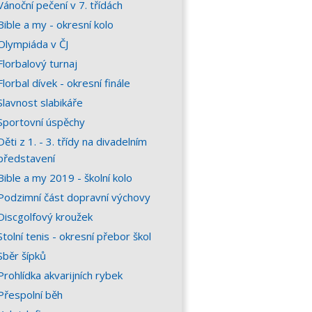
Vánoční pečení v 7. třídách
Bible a my - okresní kolo
Olympiáda v ČJ
Florbalový turnaj
Florbal dívek - okresní finále
Slavnost slabikáře
Sportovní úspěchy
Děti z 1. - 3. třídy na divadelním
představení
Bible a my 2019 - školní kolo
Podzimní část dopravní výchovy
Discgolfový kroužek
Stolní tenis - okresní přebor škol
Sběr šípků
Prohlídka akvarijních rybek
Přespolní běh