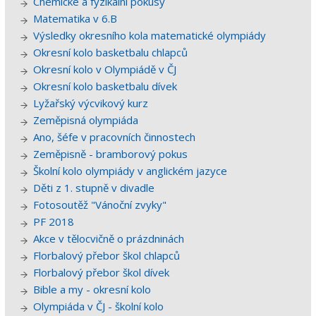
Chemické a fyzikální pokusy
Matematika v 6.B
Výsledky okresního kola matematické olympiády
Okresní kolo basketbalu chlapců
Okresní kolo v Olympiádě v ČJ
Okresní kolo basketbalu dívek
Lyžařský výcvikový kurz
Zeměpisná olympiáda
Ano, šéfe v pracovních činnostech
Zeměpisně - bramborový pokus
Školní kolo olympiády v anglickém jazyce
Děti z 1. stupně v divadle
Fotosoutěž "Vánoční zvyky"
PF 2018
Akce v tělocvičně o prázdninách
Florbalový přebor škol chlapců
Florbalový přebor škol dívek
Bible a my - okresní kolo
Olympiáda v ČJ - školní kolo