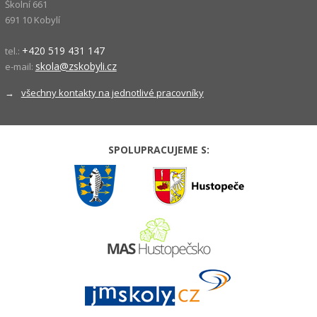
Školní 661
691 10 Kobylí
+420 519 431 147
tel.:
skola@zskobyli.cz
e-mail:
→
všechny kontakty na jednotlivé pracovníky
SPOLUPRACUJEME S: