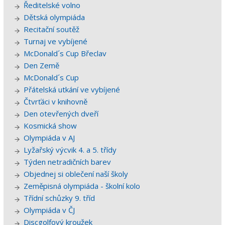
Ředitelské volno
Dětská olympiáda
Recitační soutěž
Turnaj ve vybíjené
McDonald´s Cup Břeclav
Den Země
McDonald´s Cup
Přátelská utkání ve vybíjené
Čtvrťáci v knihovně
Den otevřených dveří
Kosmická show
Olympiáda v AJ
Lyžařský výcvik 4. a 5. třídy
Týden netradičních barev
Objednej si oblečení naší školy
Zeměpisná olympiáda - školní kolo
Třídní schůzky 9. tříd
Olympiáda v ČJ
Discgolfový kroužek