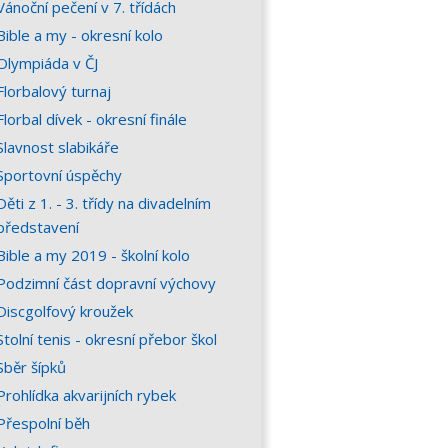
Vánoční pečení v 7. třídách
Bible a my - okresní kolo
Olympiáda v ČJ
Florbalový turnaj
Florbal dívek - okresní finále
Slavnost slabikáře
Sportovní úspěchy
Děti z 1. - 3. třídy na divadelním
představení
Bible a my 2019 - školní kolo
Podzimní část dopravní výchovy
Discgolfový kroužek
Stolní tenis - okresní přebor škol
Sběr šípků
Prohlídka akvarijních rybek
Přespolní běh