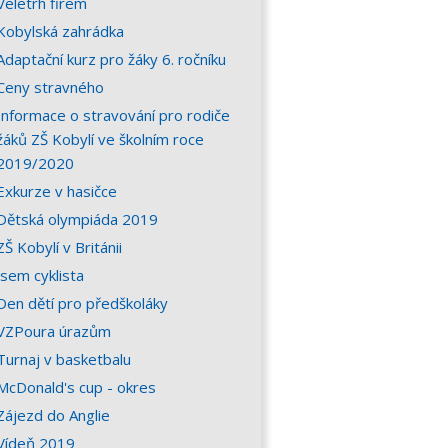
Veletrh firem
Kobylská zahrádka
Adaptační kurz pro žáky 6. ročníku
Ceny stravného
Informace o stravování pro rodiče
žáků ZŠ Kobylí ve školním roce
2019/2020
Exkurze v hasičce
Dětská olympiáda 2019
ZŠ Kobylí v Británii
Jsem cyklista
Den dětí pro předškoláky
VZPoura úrazům
Turnaj v basketbalu
McDonald's cup - okres
Zájezd do Anglie
Vídeň 2019