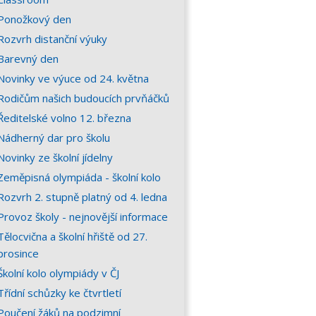
Ponožkový den
Rozvrh distanční výuky
Barevný den
Novinky ve výuce od 24. května
Rodičům našich budoucích prvňáčků
Ředitelské volno 12. března
Nádherný dar pro školu
Novinky ze školní jídelny
Zeměpisná olympiáda - školní kolo
Rozvrh 2. stupně platný od 4. ledna
Provoz školy - nejnovější informace
Tělocvična a školní hřiště od 27.
prosince
Školní kolo olympiády v ČJ
Třídní schůzky ke čtvrtletí
Poučení žáků na podzimní