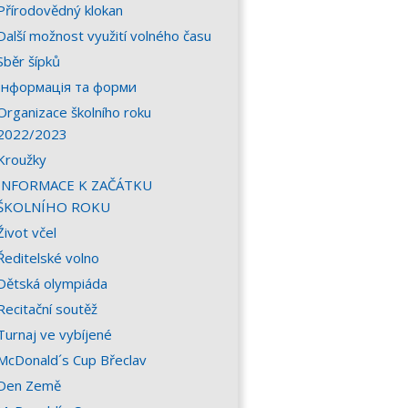
Přírodovědný klokan
Další možnost využití volného času
Sběr šípků
Інформація та форми
Organizace školního roku
2022/2023
Kroužky
INFORMACE K ZAČÁTKU
ŠKOLNÍHO ROKU
Život včel
Ředitelské volno
Dětská olympiáda
Recitační soutěž
Turnaj ve vybíjené
McDonald´s Cup Břeclav
Den Země