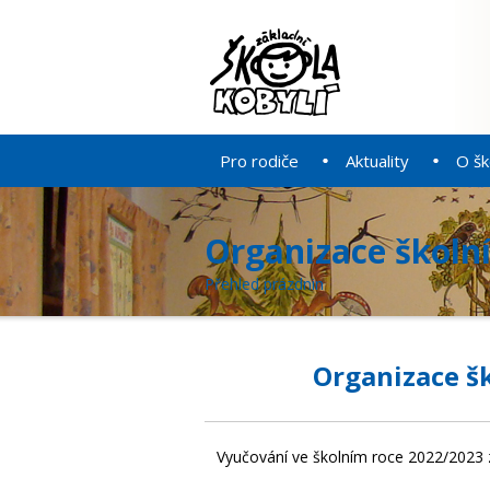
Pro rodiče
Aktuality
O šk
Organizace školn
Přehled prázdnin
Organizace š
Vyučování ve školním roce 2022/2023 za