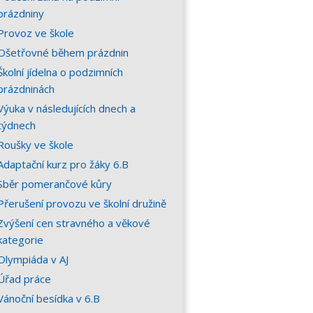
prázdniny
Provoz ve škole
Ošetřovné během prázdnin
Školní jídelna o podzimních
prázdninách
Výuka v následujících dnech a
týdnech
Roušky ve škole
Adaptační kurz pro žáky 6.B
Sběr pomerančové kůry
Přerušení provozu ve školní družině
Zvýšení cen stravného a věkové
kategorie
Olympiáda v AJ
Úřad práce
Vánoční besídka v 6.B