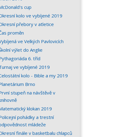
McDonald's cup
Okresní kolo ve vybíjené 2019
Okresní přebory v atletice
Čas proměn
Vybíjená ve Velkých Pavlovicích
Školní výlet do Anglie
Pythagoriáda 6. tříd
Turnaj ve vybíjené 2019
Celostátní kolo - Bible a my 2019
Planetárium Brno
První stupeň na návštěvě v
knihovně
Matematický klokan 2019
Policejní pohádky a trestní
odpovědnost mládeže
Okresní finále v basketbalu chlapců