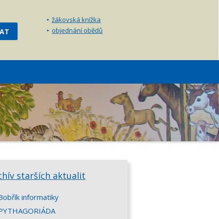
žákovská knížka
objednání obědů
chív starších aktualit
Bobřík informatiky
PYTHAGORIÁDA