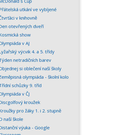
McDonald´s Cup
Přátelská utkání ve vybíjené
Čtvrťáci v knihovně
Den otevřených dveří
Kosmická show
Olympiáda v AJ
Lyžařský výcvik 4. a 5. třídy
Týden netradičních barev
Objednej si oblečení naší školy
Zeměpisná olympiáda - školní kolo
Třídní schůzky 9. tříd
Olympiáda v ČJ
Discgolfový kroužek
Kroužky pro žáky 1. i 2. stupně
O naší škole
Distanční výuka - Google
Classroom