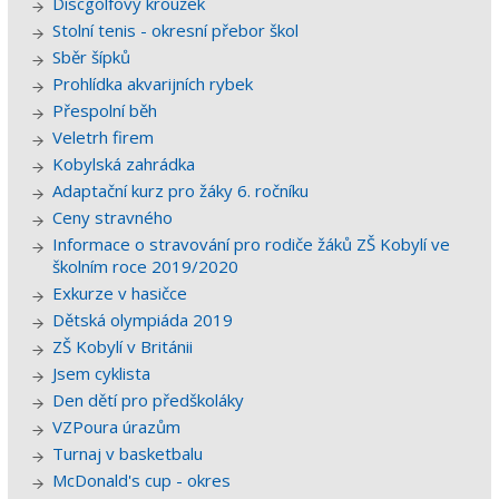
Discgolfový kroužek
Stolní tenis - okresní přebor škol
Sběr šípků
Prohlídka akvarijních rybek
Přespolní běh
Veletrh firem
Kobylská zahrádka
Adaptační kurz pro žáky 6. ročníku
Ceny stravného
Informace o stravování pro rodiče žáků ZŠ Kobylí ve
školním roce 2019/2020
Exkurze v hasičce
Dětská olympiáda 2019
ZŠ Kobylí v Británii
Jsem cyklista
Den dětí pro předškoláky
VZPoura úrazům
Turnaj v basketbalu
McDonald's cup - okres