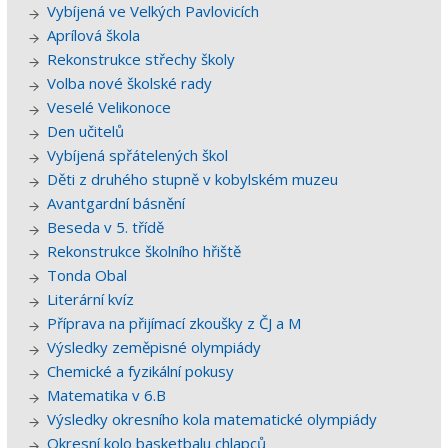
Vybíjená ve Velkých Pavlovicích
Aprílová škola
Rekonstrukce střechy školy
Volba nové školské rady
Veselé Velikonoce
Den učitelů
Vybíjená spřátelených škol
Děti z druhého stupně v kobylském muzeu
Avantgardní básnění
Beseda v 5. třídě
Rekonstrukce školního hřiště
Tonda Obal
Literární kvíz
Příprava na přijímací zkoušky z ČJ a M
Výsledky zeměpisné olympiády
Chemické a fyzikální pokusy
Matematika v 6.B
Výsledky okresního kola matematické olympiády
Okresní kolo basketbalu chlapců