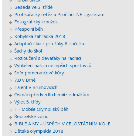
Beseda ve 3. třídě
Protikuřácký řetěz a Proč říct NE cigaretám
Fotografický kroužek
Přespolní běh
Kobylská zahrádka 2018
Adaptační kurz pro žáky 6. ročníku
Šachy do škol
Rozloučení s deváťáky na radnici
Vyhlášení našich nejlepších sportovců
Sběr pomerančové kůry
7.B v Brně
Talent v Brumovicích
Osmáci předvedli chemii sedmákům
Výlet 5. třídy
T - Mobile Olympijský běh
Ředitelské volno
BIBLE A MY - ÚSPĚCH V CELOSTÁTNÍM KOLE
Dětská olympiáda 2018