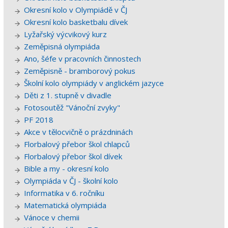
Okresní kolo v Olympiádě v ČJ
Okresní kolo basketbalu dívek
Lyžařský výcvikový kurz
Zeměpisná olympiáda
Ano, šéfe v pracovních činnostech
Zeměpisně - bramborový pokus
Školní kolo olympiády v anglickém jazyce
Děti z 1. stupně v divadle
Fotosoutěž "Vánoční zvyky"
PF 2018
Akce v tělocvičně o prázdninách
Florbalový přebor škol chlapců
Florbalový přebor škol dívek
Bible a my - okresní kolo
Olympiáda v ČJ - školní kolo
Informatika v 6. ročníku
Matematická olympiáda
Vánoce v chemii