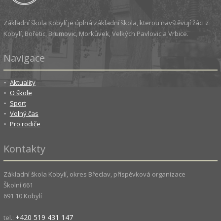
Základní škola Kobylí je úplná základní škola, kterou navštěvují žáci z
Kobylí, Bořetic, Brumovic, Morkůvek, Velkých Pavlovic a Vrbice.
Navigace
Aktuality
O škole
Sport
Volný čas
Pro rodiče
Kontakty
Základní škola Kobylí, okres Břeclav, příspěvková organizace
Školní 661
691 10 Kobylí
+420 519 431 147
tel.: