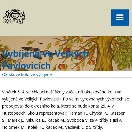
Pro rodiče
Menu
Aktuality
O škole
Sport
Vybíjená ve Velkých
Volný čas
Pavlovicích
Kontakt
Okrskové kolo ve vybíjené
Akce
žákovská knížka
V pátek 6. 4. se chlapci naší školy zúčastnili okrskového kola ve
vybíjené ve Velkých Pavlovicích. Po velmi vyrovnaných výkonech se
objednání obědů
probojovali do okresního kola, které se bude konat 25. 4. v
Hustopečích. Školu reprezentovali: Haman T., Chytka P., Kaszper
S., Marek J., Mikulica L., Řačák M., Svoboda V. ze 4. třídy a Jisl A.,
Holomek M., Kolek T., Řačák M., Václavík L. z 5. třídy.