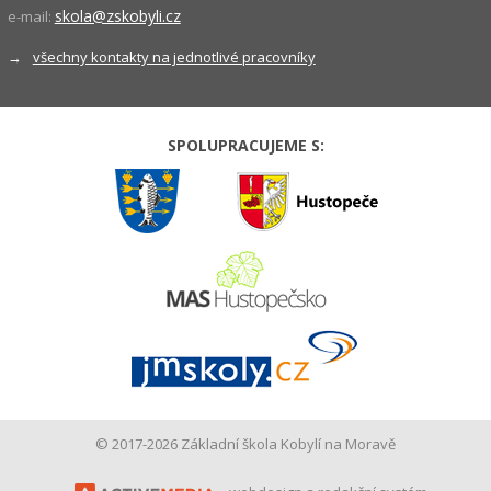
skola@zskobyli.cz
e-mail:
→
všechny kontakty na jednotlivé pracovníky
SPOLUPRACUJEME S:
© 2017-2026 Základní škola Kobylí na Moravě