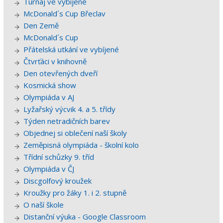
Turnaj ve vybíjené
McDonald´s Cup Břeclav
Den Země
McDonald´s Cup
Přátelská utkání ve vybíjené
Čtvrťáci v knihovně
Den otevřených dveří
Kosmická show
Olympiáda v AJ
Lyžařský výcvik 4. a 5. třídy
Týden netradičních barev
Objednej si oblečení naší školy
Zeměpisná olympiáda - školní kolo
Třídní schůzky 9. tříd
Olympiáda v ČJ
Discgolfový kroužek
Kroužky pro žáky 1. i 2. stupně
O naší škole
Distanční výuka - Google Classroom