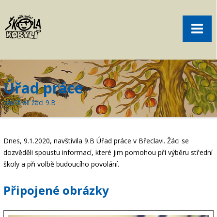
Pro rodiče
Menu
Aktuality
O škole
Sport
Úřad práce
Volný čas
navštívili žáci 9.B
Kontakt
Akce
Dnes, 9.1.2020, navštívila 9.B Úřad práce v Břeclavi. Žáci se
žákovská knížka
dozvěděli spoustu informací, které jim pomohou při výběru střední
školy a při volbě budoucího povolání.
objednání obědů
Připojené obrázky