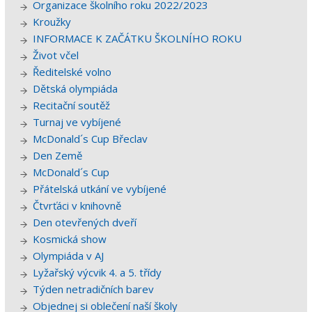
Organizace školního roku 2022/2023
Kroužky
INFORMACE K ZAČÁTKU ŠKOLNÍHO ROKU
Život včel
Ředitelské volno
Dětská olympiáda
Recitační soutěž
Turnaj ve vybíjené
McDonald´s Cup Břeclav
Den Země
McDonald´s Cup
Přátelská utkání ve vybíjené
Čtvrťáci v knihovně
Den otevřených dveří
Kosmická show
Olympiáda v AJ
Lyžařský výcvik 4. a 5. třídy
Týden netradičních barev
Objednej si oblečení naší školy