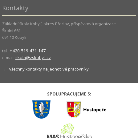
Kontakty
Základní škola Kobylí, okres Břeclav, příspěvková organizace
Školní 661
691 10 Kobylí
+420 519 431 147
tel.:
skola@zskobyli.cz
e-mail:
→
všechny kontakty na jednotlivé pracovníky
SPOLUPRACUJEME S: