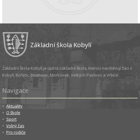
Základní škola Kobylí
Základní škola Kobylí je úplná základní škola, kterou navštěvují žáci z
Kobylí, Bořetic, Brumovic, Morkůvek, Velkých Pavlovic a Vrbice.
Navigace
Aktuality
O škole
Sport
Volný čas
Pro rodiče