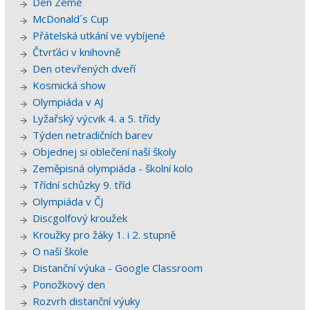
Den Země
McDonald´s Cup
Přátelská utkání ve vybíjené
Čtvrťáci v knihovně
Den otevřených dveří
Kosmická show
Olympiáda v AJ
Lyžařský výcvik 4. a 5. třídy
Týden netradičních barev
Objednej si oblečení naší školy
Zeměpisná olympiáda - školní kolo
Třídní schůzky 9. tříd
Olympiáda v ČJ
Discgolfový kroužek
Kroužky pro žáky 1. i 2. stupně
O naší škole
Distanční výuka - Google Classroom
Ponožkový den
Rozvrh distanční výuky