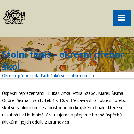
Pro rodiče
Menu
Aktuality
O škole
Sport
Stolní tenis - okresní přebor
Volný čas
škol
Kontakt
Okresní přebor mladších žáků ve stolním tenisu
Akce
žákovská knížka
Úspěšní reprezentanti - Lukáš Zítka, Attila Szabó, Marek Šišma,
Ondřej Šišma - ve čtvrtek 17. 10. v Břeclavi vyhráli okresní přebor
objednání obědů
škol ve stolním tenise a postoupili do krajského finále, které se
uskuteční v Hodoníně. Gratulujeme a přejeme hodně úspěchů
(klukům i jejich oddílu z Brumovic)!