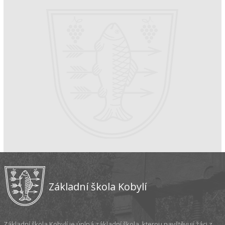
Základní škola Kobylí
Základní škola Kobylí je úplná základní škola, kterou navštěvují žáci z