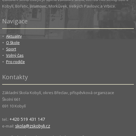
Kobylí, Bořetic, Brumovic, Morkůvek, Velkých Pavlovic a Vrbice.
Navigace
Aktuality
O škole
Sport
Volný čas
Pro rodiče
Kontakty
Základní škola Kobylí, okres Břeclav, příspěvková organizace
Školní 661
691 10 Kobylí
+420 519 431 147
tel.:
skola@zskobyli.cz
e-mail: