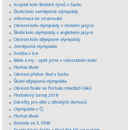
Krajské kolo školních týmů v šachu
Školní kolo zeměpisné olympiády
Informace ke stravování
Okresní kolo olympiády v českém jazyce
Školní kolo olympiády v anglickém jazyce
Okresní kolo dějepisné olympiády
Zeměpisná olympiáda
Svatba v 6.A
Bible a my - opět jsme v celostátním kole!
Florbal dívek
Okresní přebor škol v šachu
Školní dějepisná olympiáda
Okresní finále ve florbalu mladších žáků
Florbalový turnaj 2018
Dárečky pro děti z dětských domovů
Olympiáda v ČJ
Florbal dívek
Beseda ve 3. třídě
Protikuřácký řetěz a Proč říct NE cigaretám