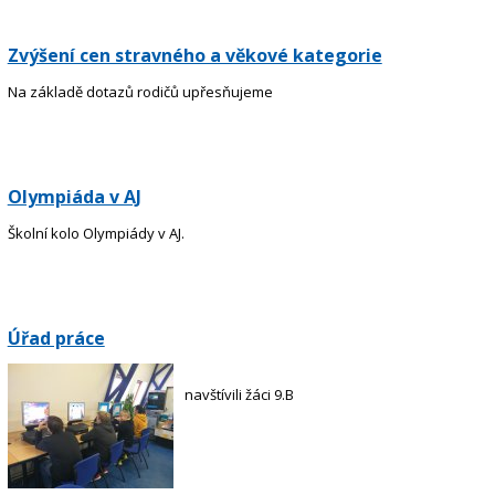
Zvýšení cen stravného a věkové kategorie
Na základě dotazů rodičů upřesňujeme
Olympiáda v AJ
Školní kolo Olympiády v AJ.
Úřad práce
navštívili žáci 9.B