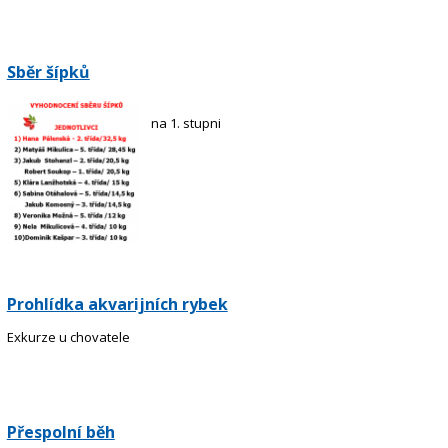
Sběr šípků
na 1. stupni
Prohlídka akvarijních rybek
Exkurze u chovatele
Přespolní běh