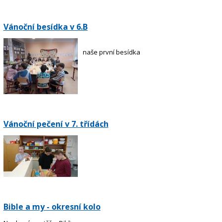
Vánoční besídka v 6.B
naše první besídka
Vánoční pečení v 7. třídách
Bible a my - okresní kolo