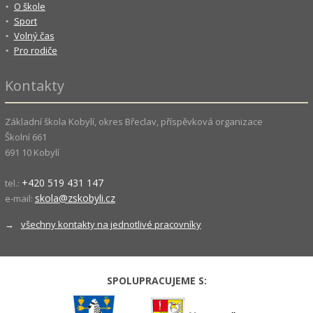
O škole
Sport
Volný čas
Pro rodiče
Kontakty
Základní škola Kobylí, okres Břeclav, příspěvková organizace
Školní 661
691 10 Kobylí
+420 519 431 147
tel.:
skola@zskobyli.cz
e-mail:
→
všechny kontakty na jednotlivé pracovníky
SPOLUPRACUJEME S: