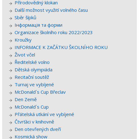
Přírodovědný klokan
Další možnost využití volného času
Sběr šípků
Інформація та форми
Organizace školního roku 2022/2023
Kroužky
INFORMACE K ZAČÁTKU ŠKOLNÍHO ROKU
Život včel
Ředitelské volno
Dětská olympiáda
Recitační soutěž
Turnaj ve vybíjené
McDonald´s Cup Břeclav
Den Země
McDonald´s Cup
Přátelská utkání ve vybíjené
Čtvrťáci v knihovně
Den otevřených dveří
Kosmická show