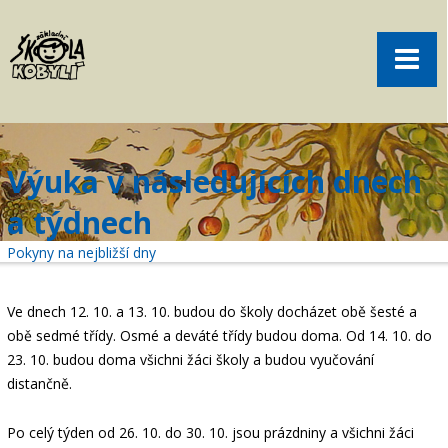
Pro rodiče
Menu
Aktuality
O škole
Sport
Výuka v následujících dnech
Volný čas
a týdnech
Kontakt
Pokyny na nejbližší dny
Akce
žákovská knížka
Ve dnech 12. 10. a 13. 10. budou do školy docházet obě šesté a
obě sedmé třídy. Osmé a deváté třídy budou doma. Od 14. 10. do
objednání obědů
23. 10. budou doma všichni žáci školy a budou vyučování
distančně.
Po celý týden od 26. 10. do 30. 10. jsou prázdniny a všichni žáci