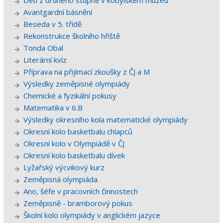
Děti z druhého stupně v kobylském muzeu
Avantgardní básnění
Beseda v 5. třídě
Rekonstrukce školního hřiště
Tonda Obal
Literární kvíz
Příprava na přijímací zkoušky z ČJ a M
Výsledky zeměpisné olympiády
Chemické a fyzikální pokusy
Matematika v 6.B
Výsledky okresního kola matematické olympiády
Okresní kolo basketbalu chlapců
Okresní kolo v Olympiádě v ČJ
Okresní kolo basketbalu dívek
Lyžařský výcvikový kurz
Zeměpisná olympiáda
Ano, šéfe v pracovních činnostech
Zeměpisně - bramborový pokus
Školní kolo olympiády v anglickém jazyce