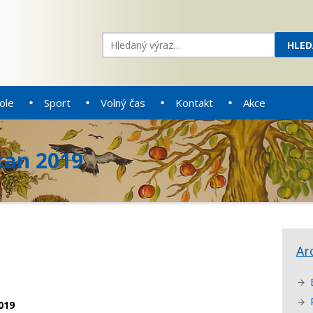
ole
Sport
Volný čas
Kontakt
Akce
kan 2019
Ar
019