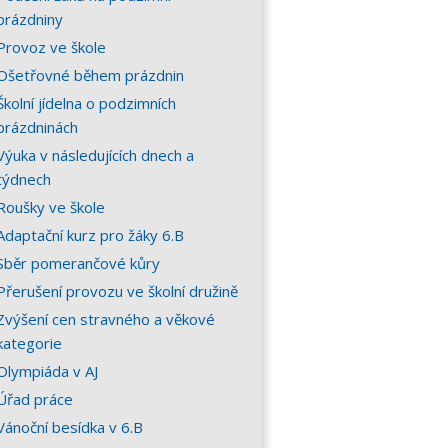
prázdniny
Provoz ve škole
Ošetřovné během prázdnin
Školní jídelna o podzimních
prázdninách
Výuka v následujících dnech a
týdnech
Roušky ve škole
Adaptační kurz pro žáky 6.B
Sběr pomerančové kůry
Přerušení provozu ve školní družině
Zvýšení cen stravného a věkové
kategorie
Olympiáda v AJ
Úřad práce
Vánoční besídka v 6.B