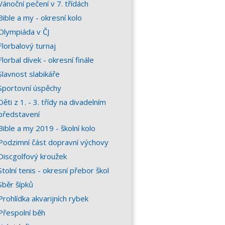
Vánoční pečení v 7. třídách
Bible a my - okresní kolo
Olympiáda v ČJ
Florbalový turnaj
Florbal dívek - okresní finále
Slavnost slabikáře
Sportovní úspěchy
Děti z 1. - 3. třídy na divadelním
představení
Bible a my 2019 - školní kolo
Podzimní část dopravní výchovy
Discgolfový kroužek
Stolní tenis - okresní přebor škol
Sběr šípků
Prohlídka akvarijních rybek
Přespolní běh