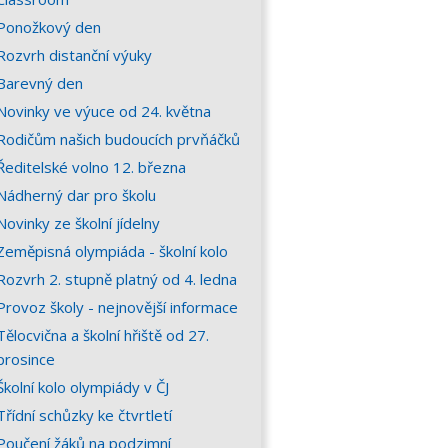
Ponožkový den
Rozvrh distanční výuky
Barevný den
Novinky ve výuce od 24. května
Rodičům našich budoucích prvňáčků
Ředitelské volno 12. března
Nádherný dar pro školu
Novinky ze školní jídelny
Zeměpisná olympiáda - školní kolo
Rozvrh 2. stupně platný od 4. ledna
Provoz školy - nejnovější informace
Tělocvična a školní hřiště od 27.
prosince
Školní kolo olympiády v ČJ
Třídní schůzky ke čtvrtletí
Poučení žáků na podzimní