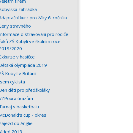
Veletrh firem
Kobylská zahrádka
Adaptační kurz pro žáky 6. ročníku
Ceny stravného
Informace o stravování pro rodiče
žáků ZŠ Kobylí ve školním roce
2019/2020
Exkurze v hasičce
Dětská olympiáda 2019
ZŠ Kobylí v Británii
Jsem cyklista
Den dětí pro předškoláky
VZPoura úrazům
Turnaj v basketbalu
McDonald's cup - okres
Zájezd do Anglie
Vídeň 2019