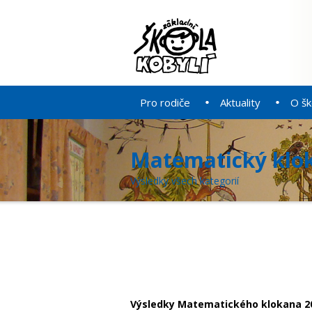
Pro rodiče
Aktuality
O šk
Matematický klo
Výsledky všech kategorií
Výsledky Matematického klokana 2