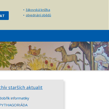
žákovská knížka
objednání obědů
chív starších aktualit
Bobřík informatiky
PYTHAGORIÁDA