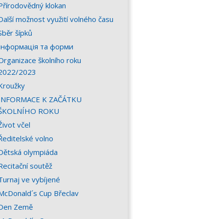
Přírodovědný klokan
Další možnost využití volného času
Sběr šípků
Інформація та форми
Organizace školního roku
2022/2023
Kroužky
INFORMACE K ZAČÁTKU
ŠKOLNÍHO ROKU
Život včel
Ředitelské volno
Dětská olympiáda
Recitační soutěž
Turnaj ve vybíjené
McDonald´s Cup Břeclav
Den Země