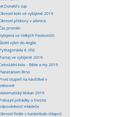
McDonald's cup
Okresní kolo ve vybíjené 2019
Okresní přebory v atletice
Čas proměn
Vybíjená ve Velkých Pavlovicích
Školní výlet do Anglie
Pythagoriáda 6. tříd
Turnaj ve vybíjené 2019
Celostátní kolo - Bible a my 2019
Planetárium Brno
První stupeň na návštěvě v
knihovně
Matematický klokan 2019
Policejní pohádky a trestní
odpovědnost mládeže
Okresní finále v basketbalu chlapců